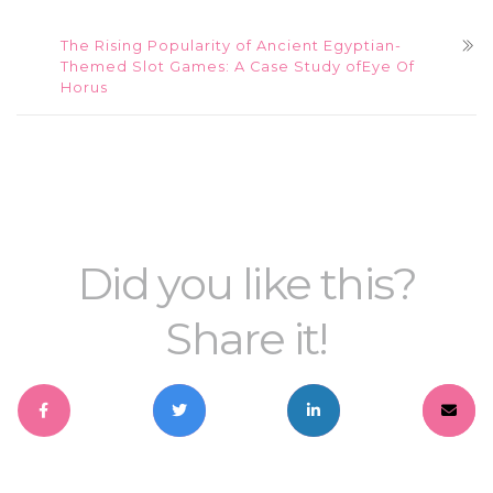
The Rising Popularity of Ancient Egyptian-
Themed Slot Games: A Case Study ofEye Of
Horus
Did you like this?
Share it!