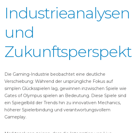
Industrieanalysen
und
Zukunftsperspekt
Die Gaming-Industrie beobachtet eine deutliche
Verschiebung: Während der ursprüngliche Fokus auf
simplen Glücksspielen lag, gewinnen inzwischen Spiele wie
Gates of Olympus spielen an Bedeutung. Diese Spiele sind
ein Spiegelbild der Trends hin zu innovativen Mechanics,
höherer Spielerbindung und verantwortungsvollem
Gameplay.