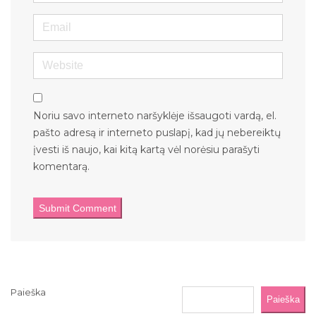
Email
Website
Noriu savo interneto naršyklėje išsaugoti vardą, el.
pašto adresą ir interneto puslapį, kad jų nebereiktų
įvesti iš naujo, kai kitą kartą vėl norėsiu parašyti
komentarą.
Paieška
Paieška