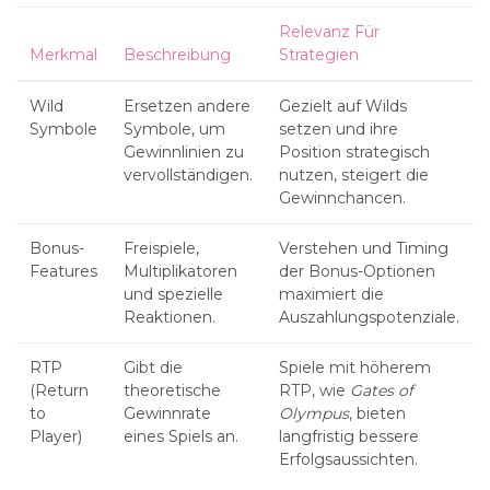
Relevanz Für
Merkmal
Beschreibung
Strategien
Wild
Ersetzen andere
Gezielt auf Wilds
Symbole
Symbole, um
setzen und ihre
Gewinnlinien zu
Position strategisch
vervollständigen.
nutzen, steigert die
Gewinnchancen.
Bonus-
Freispiele,
Verstehen und Timing
Features
Multiplikatoren
der Bonus-Optionen
und spezielle
maximiert die
Reaktionen.
Auszahlungspotenziale.
RTP
Gibt die
Spiele mit höherem
(Return
theoretische
RTP, wie
Gates of
to
Gewinnrate
Olympus
, bieten
Player)
eines Spiels an.
langfristig bessere
Erfolgsaussichten.