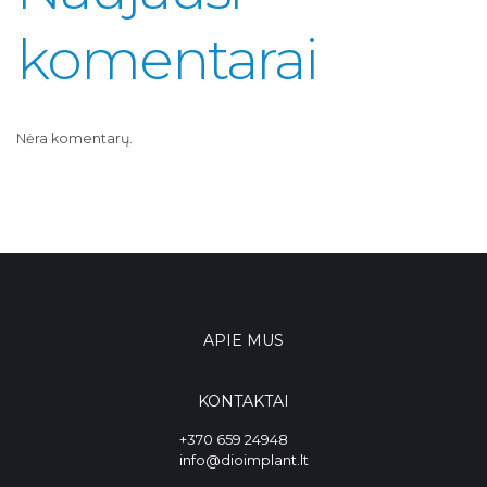
komentarai
Nėra komentarų.
APIE MUS
KONTAKTAI
+370 659 24948
info@dioimplant.lt