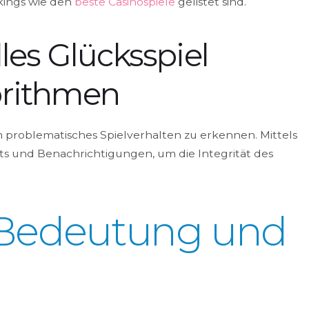
kings wie den
beste Casinospiele
gelistet sind.
les Glücksspiel
orithmen
m problematisches Spielverhalten zu erkennen. Mittels
its und Benachrichtigungen, um die Integrität des
e Bedeutung und