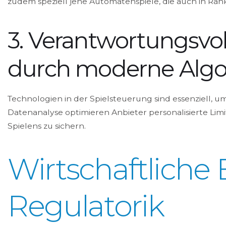
zudem speziell jene Automatenspiele, die auch in Ran
3. Verantwortungsvol
durch moderne Alg
Technologien in der Spielsteuerung sind essenziell, u
Datenanalyse optimieren Anbieter personalisierte Lim
Spielens zu sichern.
Wirtschaftlich
Regulatorik