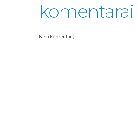
komentarai
Nėra komentarų.