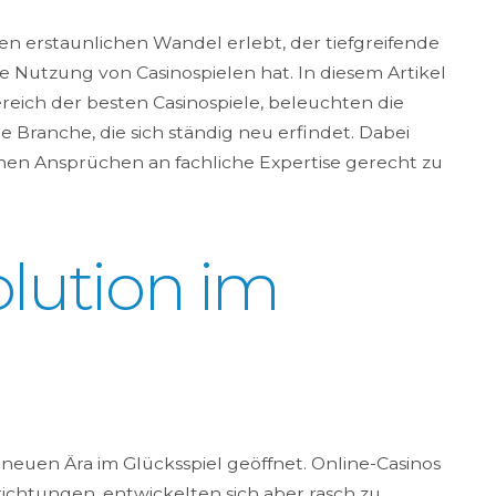
nen erstaunlichen Wandel erlebt, der tiefgreifende
 Nutzung von Casinospielen hat. In diesem Artikel
ereich der
besten Casinospiele
, beleuchten die
ne Branche, die sich ständig neu erfindet. Dabei
hen Ansprüchen an fachliche Expertise gerecht zu
olution im
 neuen Ära im Glücksspiel geöffnet. Online-Casinos
ichtungen, entwickelten sich aber rasch zu