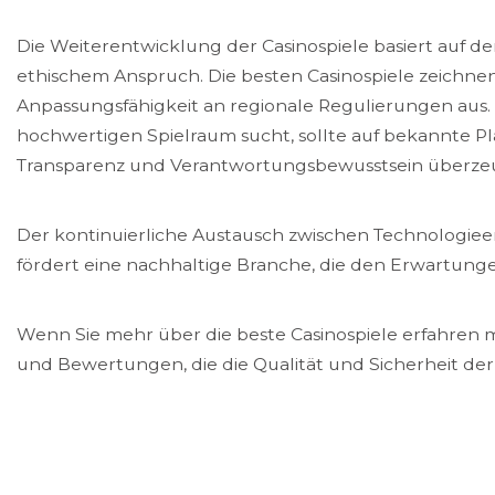
Die Weiterentwicklung der Casinospiele basiert auf d
ethischem Anspruch. Die besten Casinospiele zeichne
Anpassungsfähigkeit an regionale Regulierungen aus. 
hochwertigen Spielraum sucht, sollte auf bekannte Pla
Transparenz und Verantwortungsbewusstsein überze
Der kontinuierliche Austausch zwischen Technologie
fördert eine nachhaltige Branche, die den Erwartung
Wenn Sie mehr über die beste Casinospiele erfahren mö
und Bewertungen, die die Qualität und Sicherheit der