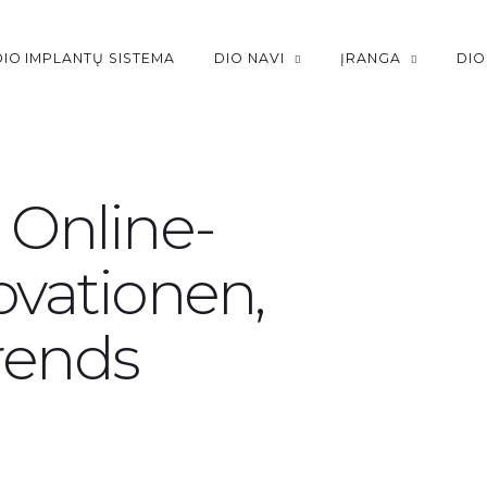
DIO IMPLANTŲ SISTEMA
DIO NAVI
ĮRANGA
DIO
 Online-
ovationen,
rends