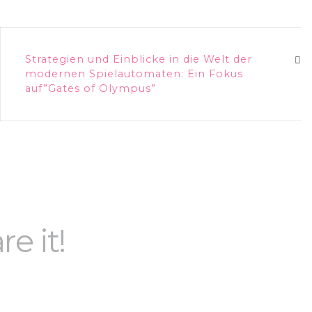
Strategien und Einblicke in die Welt der
modernen Spielautomaten: Ein Fokus
auf”Gates of Olympus”
re it!