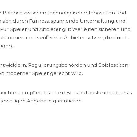
er Balance zwischen technologischer Innovation und
n sich durch Fairness, spannende Unterhaltung und
Für Spieler und Anbieter gilt: Wer einen sicheren und
ttformen und verifizierte Anbieter setzen, die durch
ugen.
entwicklern, Regulierungsbehörden und Spieleseiten
en moderner Spieler gerecht wird.
chten, empfiehlt sich ein Blick auf ausführliche Tests
 jeweiligen Angebote garantieren.