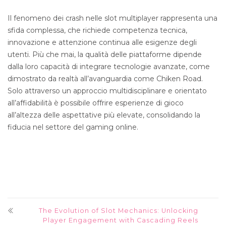
Il fenomeno dei crash nelle slot multiplayer rappresenta una
sfida complessa, che richiede competenza tecnica,
innovazione e attenzione continua alle esigenze degli
utenti. Più che mai, la qualità delle piattaforme dipende
dalla loro capacità di integrare tecnologie avanzate, come
dimostrato da realtà all’avanguardia come Chiken Road.
Solo attraverso un approccio multidisciplinare e orientato
all’affidabilità è possibile offrire esperienze di gioco
all’altezza delle aspettative più elevate, consolidando la
fiducia nel settore del gaming online.
The Evolution of Slot Mechanics: Unlocking
Player Engagement with Cascading Reels