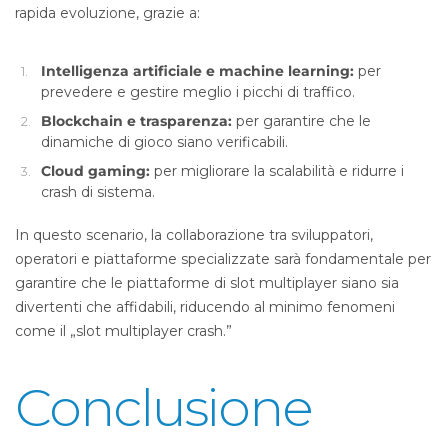
rapida evoluzione, grazie a:
Intelligenza artificiale e machine learning:
per
prevedere e gestire meglio i picchi di traffico.
Blockchain e trasparenza:
per garantire che le
dinamiche di gioco siano verificabili.
Cloud gaming:
per migliorare la scalabilità e ridurre i
crash di sistema.
In questo scenario, la collaborazione tra sviluppatori,
operatori e piattaforme specializzate sarà fondamentale per
garantire che le piattaforme di slot multiplayer siano sia
divertenti che affidabili, riducendo al minimo fenomeni
come il „slot multiplayer crash.”
Conclusione