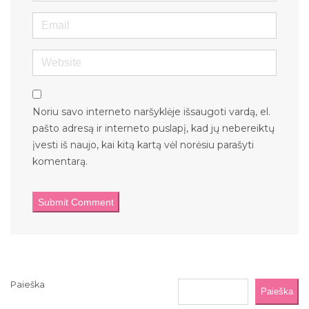
Email
Website
Noriu savo interneto naršyklėje išsaugoti vardą, el.
pašto adresą ir interneto puslapį, kad jų nebereiktų
įvesti iš naujo, kai kitą kartą vėl norėsiu parašyti
komentarą.
Paieška
Paieška