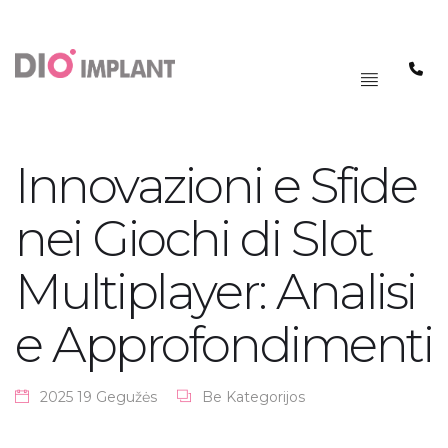
PAGRINDINIS
MENIU
Innovazioni e Sfide
nei Giochi di Slot
Multiplayer: Analisi
e Approfondimenti
2025 19 Gegužės
Be Kategorijos