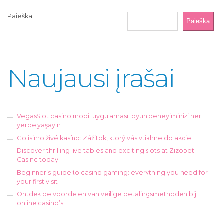
Paieška
Paieška
Naujausi įrašai
VegasSlot casino mobil uygulaması: oyun deneyiminizi her
yerde yaşayın
Golisimo živé kasíno: Zážitok, ktorý vás vtiahne do akcie
Discover thrilling live tables and exciting slots at Zizobet
Casino today
Beginner’s guide to casino gaming: everything you need for
your first visit
Ontdek de voordelen van veilige betalingsmethoden bij
online casino’s