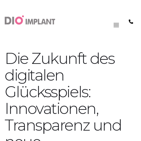
PAGRINDINIS
MENIU
Die Zukunft des
digitalen
Glücksspiels:
Innovationen,
Transparenz und