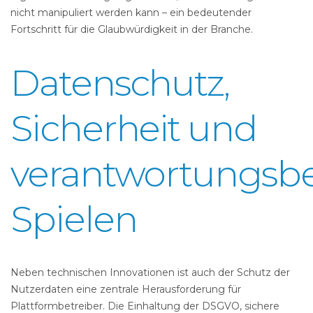
nicht manipuliert werden kann – ein bedeutender
Fortschritt für die Glaubwürdigkeit in der Branche.
Datenschutz,
Sicherheit und
verantwortungsb
Spielen
Neben technischen Innovationen ist auch der Schutz der
Nutzerdaten eine zentrale Herausforderung für
Plattformbetreiber. Die Einhaltung der DSGVO, sichere