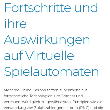
Fortschritte und
ihre
Auswirkungen
auf Virtuelle
Spielautomaten
Moderne Online-Casinos setzen zunehmend auf
fortschrittliche Technologien, um Fairness und
Vertrauenswürdigkeit zu gewährleisten. Prinzipien wie die
Verwendung von Zufallszahlengeneratoren (RNG) und die