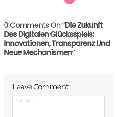
0 Comments On “
Die Zukunft
Des Digitalen Glücksspiels:
Innovationen, Transparenz Und
Neue Mechanismen
”
Leave Comment
<b>Comment</b> ( * )