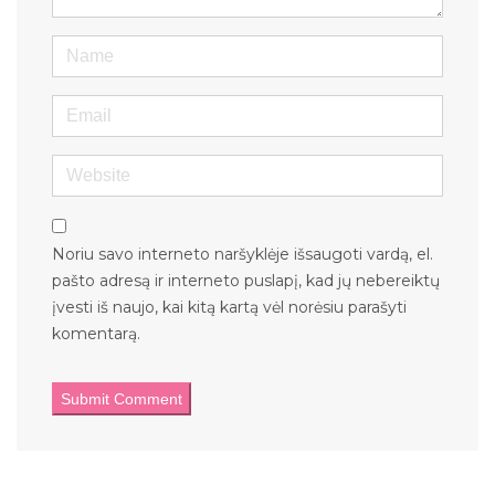
Name
Email
Website
Noriu savo interneto naršyklėje išsaugoti vardą, el.
pašto adresą ir interneto puslapį, kad jų nebereiktų
įvesti iš naujo, kai kitą kartą vėl norėsiu parašyti
komentarą.