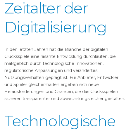
Zeitalter der
Digitalisierung
In den letzten Jahren hat die Branche der digitalen
Glücksspiele eine rasante Entwicklung durchlaufen, die
maßgeblich durch technologische Innovationen,
regulatorische Anpassungen und verändertes
Nutzungsverhalten geprägt ist. Für Anbieter, Entwickler
und Spieler gleichermaßen ergeben sich neue
Herausforderungen und Chancen, die das Glücksspielen
sicherer, transparenter und abwechslungsreicher gestalten.
Technologische