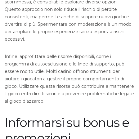
scommessa, è consigliabile esplorare diverse opzioni.
Questo approccio non solo riduce il rischio di perdite
consistenti, ma permette anche di scoprire nuovi giochi e
divertirsi di più. Sperimentare con moderazione è un modo
per ampliare le proprie esperienze senza esporsi a rischi
eccessivi.
Infine, approfittare delle risorse disponibili, come i
programmi di autoesclusione e le linee di supporto, può
essere molto utile. Molti casinò offrono strumenti per
aiutare i giocatori a gestire il proprio comportamento di
gioco. Utilizzare queste risorse può contribuire a mantenere
il gioco entro limiti sicuri e a prevenire problematiche legate
al gioco d’azzardo.
Informarsi su bonus e
promozioni