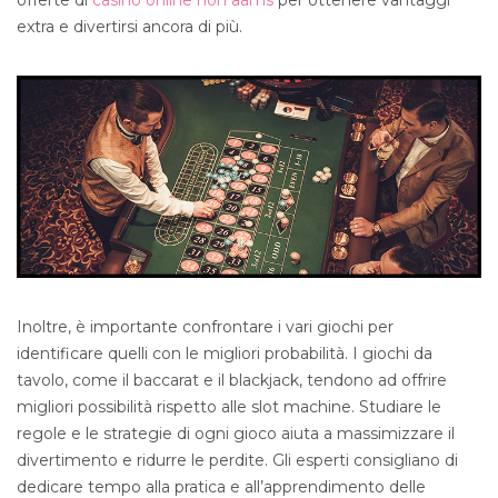
offerte di
casino online non aams
per ottenere vantaggi
extra e divertirsi ancora di più.
Inoltre, è importante confrontare i vari giochi per
identificare quelli con le migliori probabilità. I giochi da
tavolo, come il baccarat e il blackjack, tendono ad offrire
migliori possibilità rispetto alle slot machine. Studiare le
regole e le strategie di ogni gioco aiuta a massimizzare il
divertimento e ridurre le perdite. Gli esperti consigliano di
dedicare tempo alla pratica e all’apprendimento delle