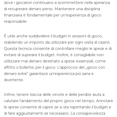
dove i giocatori continuano a scommettere nella speranza
di recuperare denaro perso. Mantenere una disciplina
finanziaria è fondamentale per un’esperienza di gioco
responsabile.
È utile anche suddividere il budget in sessioni di gioco,
stabilendo un importo da utilizzare per ogni visita al casinò.
Questa tecnica consente di controllare meglio le spese e di
evitare di superare il budget. Inoltre, è consigliabile non
utilizzare mai denaro destinato a spese essenziali, come
affitto o bollette, per il gioco. L’approccio del „gioco con
denaro extra” garantisce un’esperienza più sana e
divertente.
Infine, tenere traccia delle vincite e delle perdite aiuta a
valutare l’andamento del proprio gioco nel tempo. Annotare
le spese consente di capire se si sta rispettando il budget e
di fare aggiustamenti se necessario. La consapevolezza