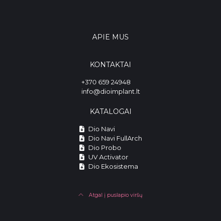
APIE MUS
KONTAKTAI
+370 659 24948
info@dioimplant.lt
KATALOGAI
Dio Navi
Dio Navi FullArch
Dio Probo
UV Activator
Dio Ekosistema
Atgal į puslapio viršų