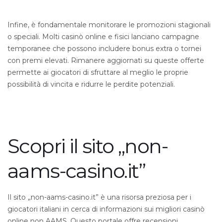
Infine, è fondamentale monitorare le promozioni stagionali
o speciali. Molti casinò online e fisici lanciano campagne
temporanee che possono includere bonus extra o tornei
con premi elevati. Rimanere aggiornati su queste offerte
permette ai giocatori di sfruttare al meglio le proprie
possibilità di vincita e ridurre le perdite potenziali.
Scopri il sito „non-
aams-casino.it”
Il sito „non-aams-casino.it” è una risorsa preziosa per i
giocatori italiani in cerca di informazioni sui migliori casinò
online non AAMS. Questo portale offre recensioni