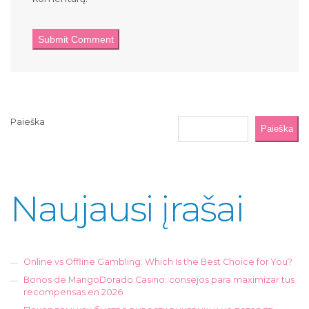
Paieška
Paieška
Naujausi įrašai
Online vs Offline Gambling: Which Is the Best Choice for You?
Bonos de MangoDorado Casino: consejos para maximizar tus
recompensas en 2026