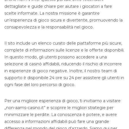
dettagliate e guide chiare per aiutare i giocatori a fare
scelte informate. La nostra missione è garantire
un’esperienza di gioco sicura e divertente, promuovendo la
consapevolezza e la responsabilità nel gioco.
Il sito include un elenco curato delle piattaforme più sicure,
complete di informazioni sulle licenze e le offerte disponibili.
In questo modo, gli utenti possono accedere a una
selezione di casinò affidabili, riducendo il rischio di incorrere
in esperienze di gioco negative. Inoltre, il nostro team di
supporto è disponibile 24 ore su 24 per assistere gli utenti in
ogni fase del loro percorso di gioco.
Per una migliore esperienza di gioco, ti invitiamo a visitare
„non-aams-casino.it” e scoprire le migliori strategie per
minimizzare le perdite. La conoscenza è potere, e avere
accesso a informazioni affidabili può fare una grande
differenza nel mondo del gioco d’azzardo. Siamo qui per