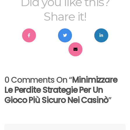
Did you like this?
Share it!
0 Comments On “
Minimizzare
Le Perdite Strategie Per Un
Gioco Più Sicuro Nei Casinò
”