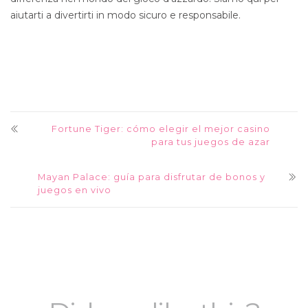
aiutarti a divertirti in modo sicuro e responsabile.
Fortune Tiger: cómo elegir el mejor casino
para tus juegos de azar
Mayan Palace: guía para disfrutar de bonos y
juegos en vivo