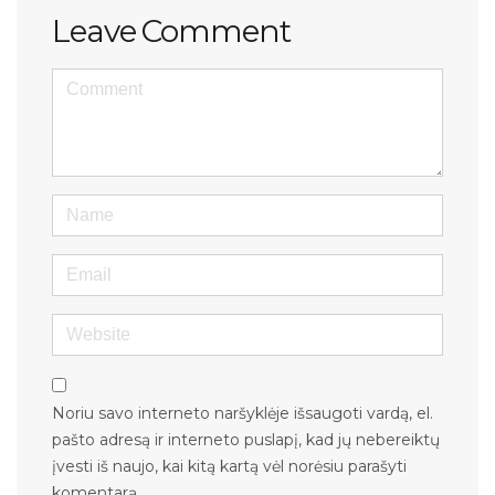
Leave Comment
<b>Comment</b> ( * )
Name
Email
Website
Noriu savo interneto naršyklėje išsaugoti vardą, el.
pašto adresą ir interneto puslapį, kad jų nebereiktų
įvesti iš naujo, kai kitą kartą vėl norėsiu parašyti
komentarą.