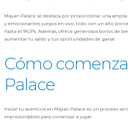
Mayan Palace se destaca por proporcionar una ampli
y emocionantes juegos en vivo, todo con un alto porce
hasta el 96.3%. Además, ofrece generosos bonos de b
aumentar tu saldo y tus oportunidades de ganar.
Cómo comenzar
Palace
Iniciar tu aventura en Mayan Palace es un proceso senc
imprescindibles para comenzar a jugar: