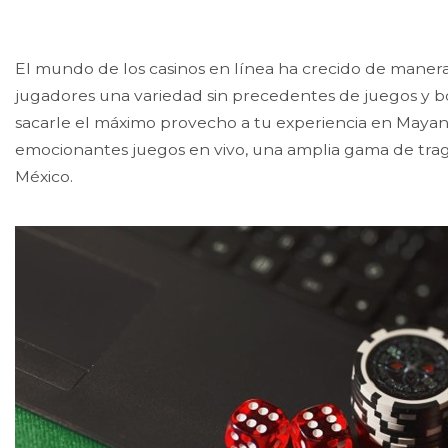
El mundo de los casinos en línea ha crecido de manera
jugadores una variedad sin precedentes de juegos y b
sacarle el máximo provecho a tu experiencia en Mayan
emocionantes juegos en vivo, una amplia gama de tra
México.