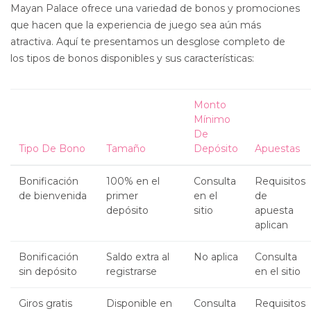
Mayan Palace ofrece una variedad de bonos y promociones
que hacen que la experiencia de juego sea aún más
atractiva. Aquí te presentamos un desglose completo de
los tipos de bonos disponibles y sus características:
Monto
Mínimo
De
Tipo De Bono
Tamaño
Depósito
Apuestas
Bonificación
100% en el
Consulta
Requisitos
de bienvenida
primer
en el
de
depósito
sitio
apuesta
aplican
Bonificación
Saldo extra al
No aplica
Consulta
sin depósito
registrarse
en el sitio
Giros gratis
Disponible en
Consulta
Requisitos