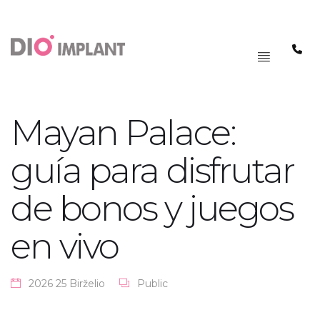
PAGRINDINIS
MENIU
Mayan Palace:
guía para disfrutar
de bonos y juegos
en vivo
2026 25 Birželio
Public