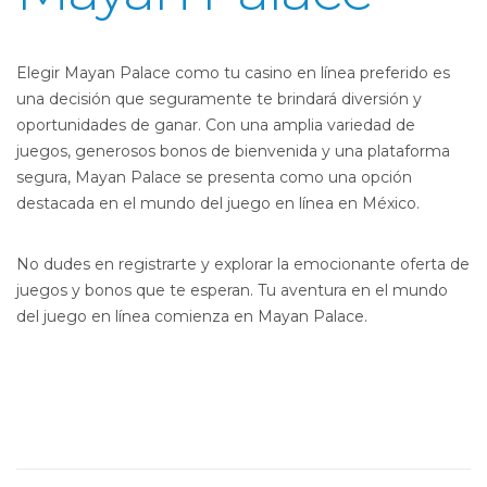
Elegir Mayan Palace como tu casino en línea preferido es
una decisión que seguramente te brindará diversión y
oportunidades de ganar. Con una amplia variedad de
juegos, generosos bonos de bienvenida y una plataforma
segura, Mayan Palace se presenta como una opción
destacada en el mundo del juego en línea en México.
No dudes en registrarte y explorar la emocionante oferta de
juegos y bonos que te esperan. Tu aventura en el mundo
del juego en línea comienza en Mayan Palace.