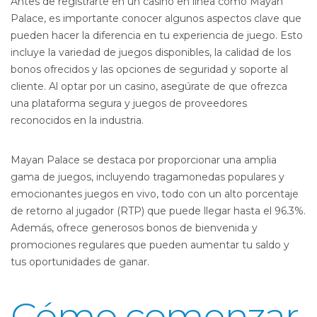
Antes de registrarte en un casino en línea como Mayan
Palace, es importante conocer algunos aspectos clave que
pueden hacer la diferencia en tu experiencia de juego. Esto
incluye la variedad de juegos disponibles, la calidad de los
bonos ofrecidos y las opciones de seguridad y soporte al
cliente. Al optar por un casino, asegúrate de que ofrezca
una plataforma segura y juegos de proveedores
reconocidos en la industria.
Mayan Palace se destaca por proporcionar una amplia
gama de juegos, incluyendo tragamonedas populares y
emocionantes juegos en vivo, todo con un alto porcentaje
de retorno al jugador (RTP) que puede llegar hasta el 96.3%.
Además, ofrece generosos bonos de bienvenida y
promociones regulares que pueden aumentar tu saldo y
tus oportunidades de ganar.
Cómo comenzar