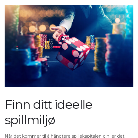
Finn ditt ideelle
spillmiljø
Når det kommer til å håndtere spillekapitalen din, er det