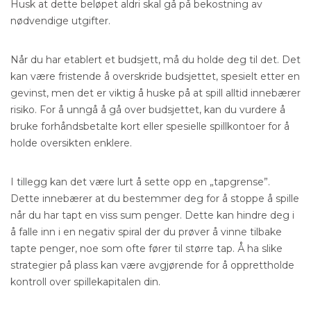
Husk at dette beløpet aldri skal gå på bekostning av
nødvendige utgifter.
Når du har etablert et budsjett, må du holde deg til det. Det
kan være fristende å overskride budsjettet, spesielt etter en
gevinst, men det er viktig å huske på at spill alltid innebærer
risiko. For å unngå å gå over budsjettet, kan du vurdere å
bruke forhåndsbetalte kort eller spesielle spillkontoer for å
holde oversikten enklere.
I tillegg kan det være lurt å sette opp en „tapgrense”.
Dette innebærer at du bestemmer deg for å stoppe å spille
når du har tapt en viss sum penger. Dette kan hindre deg i
å falle inn i en negativ spiral der du prøver å vinne tilbake
tapte penger, noe som ofte fører til større tap. Å ha slike
strategier på plass kan være avgjørende for å opprettholde
kontroll over spillekapitalen din.