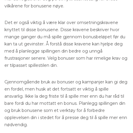
vilkårene for bonusene nøye.
Det er også viktig å være klar over omsetningskravene
knyttet til disse bonusene. Disse kravene beskriver hvor
mange ganger du må spille gjennom bonusbeløpet før du
kan ta ut gevinster. Å forstå disse kravene kan hjelpe deg
med å planlegge spillingen din bedre og unngå
frustrasjoner senere. Velg bonuser som har rimelige krav og
er tilpasset spillestilen din.
Gjennomgående bruk av bonuser og kampanjer kan gi deg
en fordel, men husk at det fortsatt er viktig å spille
ansvarlig. Ikke la deg friste til å spille mer enn du har råd til
bare fordi du har mottatt en bonus. Planlegg spillingen din
og bruk bonusene som et verktøy for å forbedre
opplevelsen din i stedet for å presse deg til å spille mer enn
nødvendig.