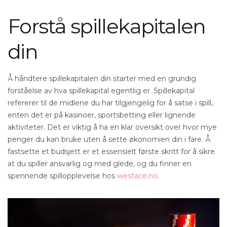
Forstå spillekapitalen
din
Å håndtere spillekapitalen din starter med en grundig
forståelse av hva spillekapital egentlig er. Spillekapital
refererer til de midlene du har tilgjengelig for å satse i spill,
enten det er på kasinoer, sportsbetting eller lignende
aktiviteter. Det er viktig å ha en klar oversikt over hvor mye
penger du kan bruke uten å sette økonomien din i fare. Å
fastsette et budsjett er et essensielt første skritt for å sikre
at du spiller ansvarlig og med glede, og du finner en
spennende spillopplevelse hos
westace.no
.