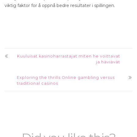
viktig faktor for å oppnå bedre resultater i spillingen.
Kuuluisat kasinoharrastajat miten he voittavat
ja häviävät
Exploring the thrills Online gambling versus
traditional casinos