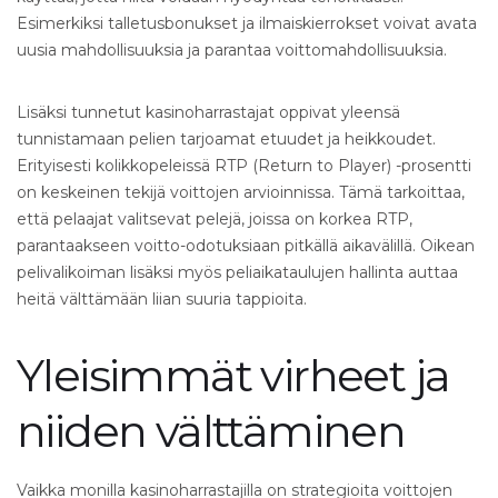
Esimerkiksi talletusbonukset ja ilmaiskierrokset voivat avata
uusia mahdollisuuksia ja parantaa voittomahdollisuuksia.
Lisäksi tunnetut kasinoharrastajat oppivat yleensä
tunnistamaan pelien tarjoamat etuudet ja heikkoudet.
Erityisesti kolikkopeleissä RTP (Return to Player) -prosentti
on keskeinen tekijä voittojen arvioinnissa. Tämä tarkoittaa,
että pelaajat valitsevat pelejä, joissa on korkea RTP,
parantaakseen voitto-odotuksiaan pitkällä aikavälillä. Oikean
pelivalikoiman lisäksi myös peliaikataulujen hallinta auttaa
heitä välttämään liian suuria tappioita.
Yleisimmät virheet ja
niiden välttäminen
Vaikka monilla kasinoharrastajilla on strategioita voittojen