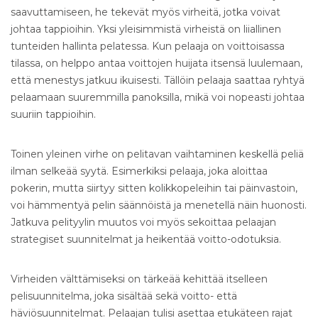
saavuttamiseen, he tekevät myös virheitä, jotka voivat
johtaa tappioihin. Yksi yleisimmistä virheistä on liiallinen
tunteiden hallinta pelatessa. Kun pelaaja on voittoisassa
tilassa, on helppo antaa voittojen huijata itsensä luulemaan,
että menestys jatkuu ikuisesti. Tällöin pelaaja saattaa ryhtyä
pelaamaan suuremmilla panoksilla, mikä voi nopeasti johtaa
suuriin tappioihin.
Toinen yleinen virhe on pelitavan vaihtaminen keskellä peliä
ilman selkeää syytä. Esimerkiksi pelaaja, joka aloittaa
pokerin, mutta siirtyy sitten kolikkopeleihin tai päinvastoin,
voi hämmentyä pelin säännöistä ja menetellä näin huonosti.
Jatkuva pelityylin muutos voi myös sekoittaa pelaajan
strategiset suunnitelmat ja heikentää voitto-odotuksia.
Virheiden välttämiseksi on tärkeää kehittää itselleen
pelisuunnitelma, joka sisältää sekä voitto- että
häviösuunnitelmat. Pelaajan tulisi asettaa etukäteen rajat