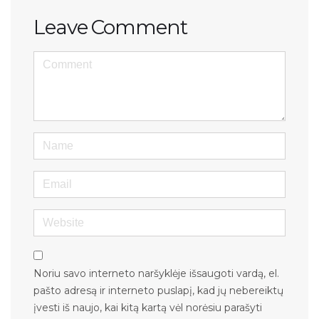
Leave Comment
<b>Comment</b> ( * )
Name
Email
Website
Noriu savo interneto naršyklėje išsaugoti vardą, el.
pašto adresą ir interneto puslapį, kad jų nebereiktų
įvesti iš naujo, kai kitą kartą vėl norėsiu parašyti