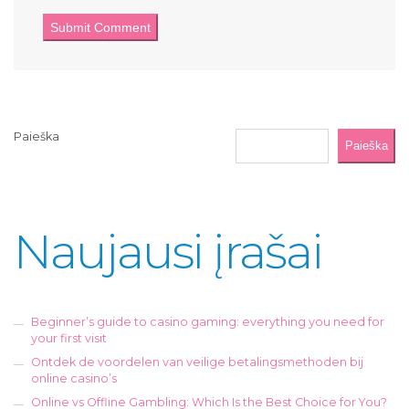
Paieška
Paieška
Naujausi įrašai
Beginner’s guide to casino gaming: everything you need for
your first visit
Ontdek de voordelen van veilige betalingsmethoden bij
online casino’s
Online vs Offline Gambling: Which Is the Best Choice for You?