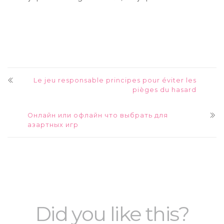
Le jeu responsable principes pour éviter les
pièges du hasard
Онлайн или офлайн что выбрать для
азартных игр
Did you like this?