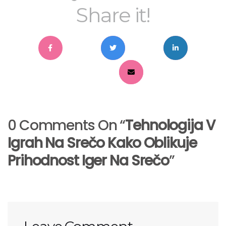
Share it!
0 Comments On “
Tehnologija V
Igrah Na Srečo Kako Oblikuje
Prihodnost Iger Na Srečo
”