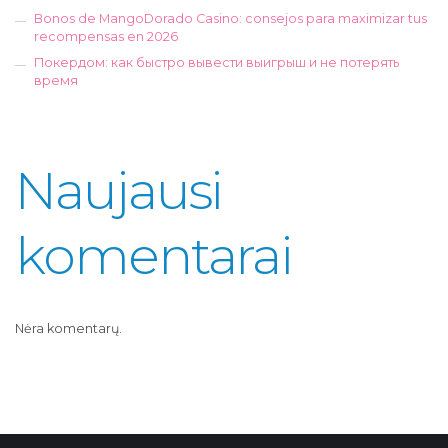
Bonos de MangoDorado Casino: consejos para maximizar tus
recompensas en 2026
Покердом: как быстро вывести выигрыш и не потерять
время
Naujausi
komentarai
Nėra komentarų.