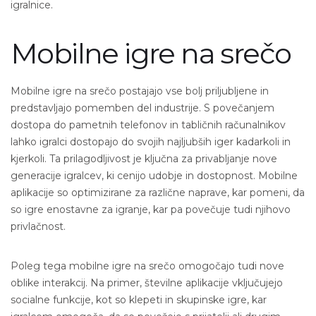
igralnice.
Mobilne igre na srečo
Mobilne igre na srečo postajajo vse bolj priljubljene in
predstavljajo pomemben del industrije. S povečanjem
dostopa do pametnih telefonov in tabličnih računalnikov
lahko igralci dostopajo do svojih najljubših iger kadarkoli in
kjerkoli. Ta prilagodljivost je ključna za privabljanje nove
generacije igralcev, ki cenijo udobje in dostopnost. Mobilne
aplikacije so optimizirane za različne naprave, kar pomeni, da
so igre enostavne za igranje, kar pa povečuje tudi njihovo
privlačnost.
Poleg tega mobilne igre na srečo omogočajo tudi nove
oblike interakcij. Na primer, številne aplikacije vključujejo
socialne funkcije, kot so klepeti in skupinske igre, kar