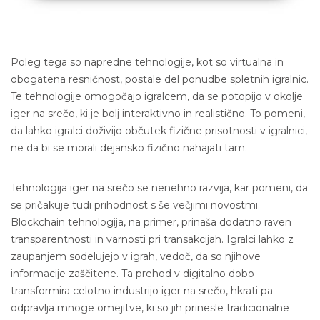
Poleg tega so napredne tehnologije, kot so virtualna in
obogatena resničnost, postale del ponudbe spletnih igralnic.
Te tehnologije omogočajo igralcem, da se potopijo v okolje
iger na srečo, ki je bolj interaktivno in realistično. To pomeni,
da lahko igralci doživijo občutek fizične prisotnosti v igralnici,
ne da bi se morali dejansko fizično nahajati tam.
Tehnologija iger na srečo se nenehno razvija, kar pomeni, da
se pričakuje tudi prihodnost s še večjimi novostmi.
Blockchain tehnologija, na primer, prinaša dodatno raven
transparentnosti in varnosti pri transakcijah. Igralci lahko z
zaupanjem sodelujejo v igrah, vedoč, da so njihove
informacije zaščitene. Ta prehod v digitalno dobo
transformira celotno industrijo iger na srečo, hkrati pa
odpravlja mnoge omejitve, ki so jih prinesle tradicionalne