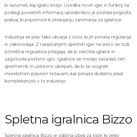
bi razumeli, kaj igralci iščejo. Uvedba novih iger in funkcij na
podlagi povratnih informacij uporabnikov je postala pogosta
praksa, ki pripomore k ohranjanju zanimanja za igralnice.
Industrija se prav tako ukvarja z izzivi, ki jih prinaša regulacija
in zakonodaja. Z naraščanjem spletnih iger na srečo se tudi
potrebna regulativa prilagaja, da bi zaščitila igralce in
zagotovila pošteno igro. Igralnice se morajo zavedati teh
sprememb in ustrezno ukrepati, da bi se izognile
morebitnim pravnim težavam, kar prinaša dodatno plast
kompleksnosti v to industrijo.
Spletna igralnica Bizzo
Spletna igralnica Bizzo je odlična izbira za tiste, ki želijo