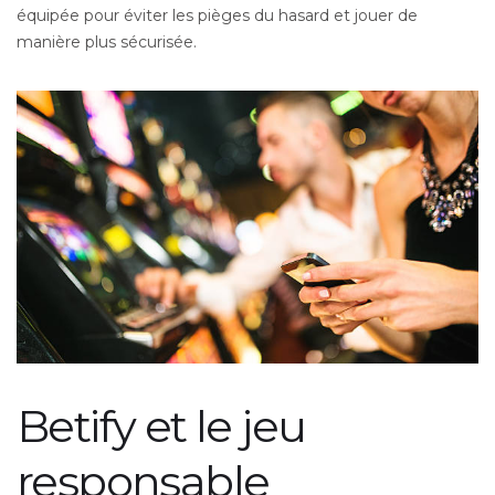
équipée pour éviter les pièges du hasard et jouer de
manière plus sécurisée.
Betify et le jeu
responsable