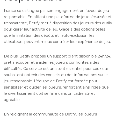
France se distingue par son engagement en faveur du jeu
responsable. En offrant une plateforme de jeux sécurisée et
transparente, Betify met à disposition des joueurs des outils
pour gérer leur activité de jeu. Grâce à des options telles
que la limitation des dépôts et l’auto-exclusion, les
utilisateurs peuvent mieux contrôler leur expérience de jeu.
De plus, Betify propose un support client disponible 24h/24,
prêt à écouter et à aider les joueurs confrontés à des
difficultés. Ce service est un atout essentiel pour ceux qui
souhaitent obtenir des conseils ou des informations sur le
jeu responsable. L’équipe de Betify est formée pour
sensibiliser et guider les joueurs, renforçant ainsi l’idée que
le divertissement doit se faire dans un cadre sûr et
agréable.
En rejoignant la communauté de Betify, les joueurs