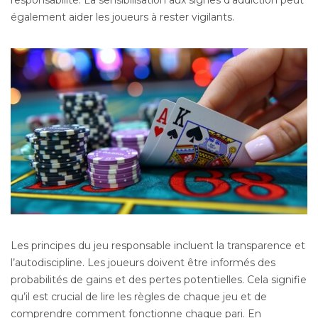
responsabilité. La sensibilisation aux signes d’addiction peut
également aider les joueurs à rester vigilants.
Les principes du jeu responsable incluent la transparence et
l’autodiscipline. Les joueurs doivent être informés des
probabilités de gains et des pertes potentielles. Cela signifie
qu’il est crucial de lire les règles de chaque jeu et de
comprendre comment fonctionne chaque pari. En