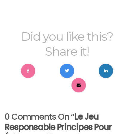
Did you like this?
Share it!
0 Comments On “
Le Jeu
Responsable Principes Pour