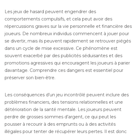
Les jeux de hasard peuvent engendrer des
comportements compulsifs, et cela peut avoir des
répercussions graves sur la vie personnelle et financière des
joueurs. De nombreux individus commencent à jouer pour
se divertir, mais ils peuvent rapidement se retrouver piégés
dans un cycle de mise excessive. Ce phénomène est
souvent exacerbé par des publicités séduisantes et des
promotions agressives qui encouragent les joueurs à parier
davantage. Comprendre ces dangers est essentiel pour
préserver son bien-être.
Les conséquences d’un jeu incontrôlé peuvent inclure des
problèmes financiers, des tensions relationnelles et une
détérioration de la santé mentale. Les joueurs peuvent
perdre de grosses sommes d’argent, ce qui peut les
pousser à recourir à des emprunts ou à des activités
illégales pour tenter de récupérer leurs pertes. Il est donc