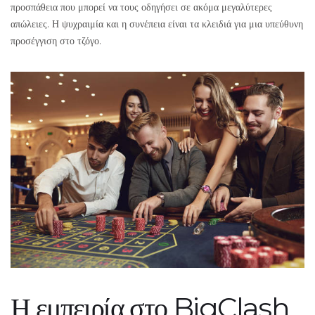
προσπάθεια που μπορεί να τους οδηγήσει σε ακόμα μεγαλύτερες
απώλειες. Η ψυχραιμία και η συνέπεια είναι τα κλειδιά για μια υπεύθυνη
προσέγγιση στο τζόγο.
Η εμπειρία στο BigClash