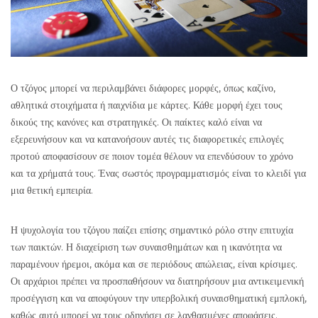
Ο τζόγος μπορεί να περιλαμβάνει διάφορες μορφές, όπως καζίνο,
αθλητικά στοιχήματα ή παιχνίδια με κάρτες. Κάθε μορφή έχει τους
δικούς της κανόνες και στρατηγικές. Οι παίκτες καλό είναι να
εξερευνήσουν και να κατανοήσουν αυτές τις διαφορετικές επιλογές
προτού αποφασίσουν σε ποιον τομέα θέλουν να επενδύσουν το χρόνο
και τα χρήματά τους. Ένας σωστός προγραμματισμός είναι το κλειδί για
μια θετική εμπειρία.
Η ψυχολογία του τζόγου παίζει επίσης σημαντικό ρόλο στην επιτυχία
των παικτών. Η διαχείριση των συναισθημάτων και η ικανότητα να
παραμένουν ήρεμοι, ακόμα και σε περιόδους απώλειας, είναι κρίσιμες.
Οι αρχάριοι πρέπει να προσπαθήσουν να διατηρήσουν μια αντικειμενική
προσέγγιση και να αποφύγουν την υπερβολική συναισθηματική εμπλοκή,
καθώς αυτό μπορεί να τους οδηγήσει σε λανθασμένες αποφάσεις.