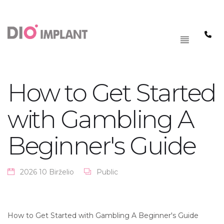
PAGRINDINIS
MENIU
How to Get Started
with Gambling A
Beginner's Guide
2026 10 Birželio
Public
How to Get Started with Gambling A Beginner's Guide