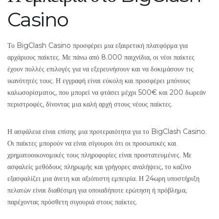
Casino
Το BigClash Casino προσφέρει μια εξαιρετική πλατφόρμα για
αρχάριους παίκτες. Με πάνω από 8.000 παιχνίδια, οι νέοι παίκτες
έχουν πολλές επιλογές για να εξερευνήσουν και να δοκιμάσουν τις
ικανότητές τους. Η εγγραφή είναι εύκολη και προσφέρει μπόνους
καλωσορίσματος, που μπορεί να φτάσει μέχρι 500€ και 200 δωρεάν
περιστροφές, δίνοντας μια καλή αρχή στους νέους παίκτες.
Η ασφάλεια είναι επίσης μια προτεραιότητα για το BigClash Casino.
Οι παίκτες μπορούν να είναι σίγουροι ότι οι προσωπικές και
χρηματοοικονομικές τους πληροφορίες είναι προστατευμένες. Με
ασφαλείς μεθόδους πληρωμής και γρήγορες αναλήψεις, το καζίνο
εξασφαλίζει μια άνετη και αξιόπιστη εμπειρία. Η 24ωρη υποστήριξη
πελατών είναι διαθέσιμη για οποιαδήποτε ερώτηση ή πρόβλημα,
παρέχοντας πρόσθετη σιγουριά στους παίκτες.