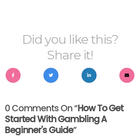
Did you like this?
Share it!
0 Comments On “
How To Get
Started With Gambling A
Beginner's Guide
”