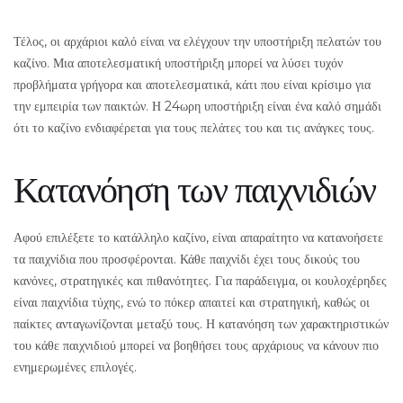
Τέλος, οι αρχάριοι καλό είναι να ελέγχουν την υποστήριξη πελατών του
καζίνο. Μια αποτελεσματική υποστήριξη μπορεί να λύσει τυχόν
προβλήματα γρήγορα και αποτελεσματικά, κάτι που είναι κρίσιμο για
την εμπειρία των παικτών. Η 24ωρη υποστήριξη είναι ένα καλό σημάδι
ότι το καζίνο ενδιαφέρεται για τους πελάτες του και τις ανάγκες τους.
Κατανόηση των παιχνιδιών
Αφού επιλέξετε το κατάλληλο καζίνο, είναι απαραίτητο να κατανοήσετε
τα παιχνίδια που προσφέρονται. Κάθε παιχνίδι έχει τους δικούς του
κανόνες, στρατηγικές και πιθανότητες. Για παράδειγμα, οι κουλοχέρηδες
είναι παιχνίδια τύχης, ενώ το πόκερ απαιτεί και στρατηγική, καθώς οι
παίκτες ανταγωνίζονται μεταξύ τους. Η κατανόηση των χαρακτηριστικών
του κάθε παιχνιδιού μπορεί να βοηθήσει τους αρχάριους να κάνουν πιο
ενημερωμένες επιλογές.