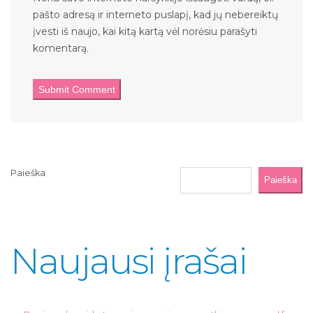
pašto adresą ir interneto puslapį, kad jų nebereiktų
įvesti iš naujo, kai kitą kartą vėl norėsiu parašyti
komentarą.
Paieška
Paieška
Naujausi įrašai