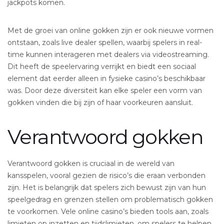
jackpots komen.
Met de groei van online gokken zijn er ook nieuwe vormen
ontstaan, zoals live dealer spellen, waarbij spelers in real-
time kunnen interageren met dealers via videostreaming.
Dit heeft de speelervaring verrijkt en biedt een sociaal
element dat eerder alleen in fysieke casino’s beschikbaar
was. Door deze diversiteit kan elke speler een vorm van
gokken vinden die bij zijn of haar voorkeuren aansluit.
Verantwoord gokken
Verantwoord gokken is cruciaal in de wereld van
kansspelen, vooral gezien de risico’s die eraan verbonden
zijn. Het is belangrijk dat spelers zich bewust zijn van hun
speelgedrag en grenzen stellen om problematisch gokken
te voorkomen. Vele online casino’s bieden tools aan, zoals
limieten op inzetten en tijdslimieten, om spelers te helpen