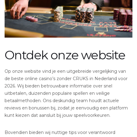
Ontdek onze website
Op onze website vind je een uitgebreide vergelijking van
de beste online casino’s zonder CRUKS in Nederland voor
2026. Wij bieden betrouwbare informatie over snel
uitbetalen, duizenden populaire spellen en veilige
betaalmethoden. Ons deskundig team houdt actuele
reviews en bonussen bij, zodat je eenvoudig een platform
kunt kiezen dat aansluit bij jouw speelvoorkeuren.
Bovendien bieden wij nuttige tips voor verantwoord