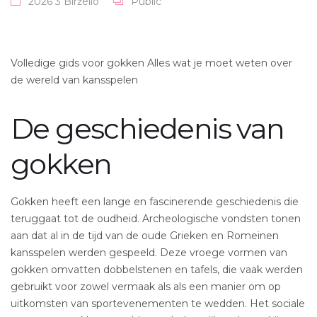
2026 3 Birželio
Public
Volledige gids voor gokken Alles wat je moet weten over
de wereld van kansspelen
De geschiedenis van
gokken
Gokken heeft een lange en fascinerende geschiedenis die
teruggaat tot de oudheid. Archeologische vondsten tonen
aan dat al in de tijd van de oude Grieken en Romeinen
kansspelen werden gespeeld. Deze vroege vormen van
gokken omvatten dobbelstenen en tafels, die vaak werden
gebruikt voor zowel vermaak als als een manier om op
uitkomsten van sportevenementen te wedden. Het sociale