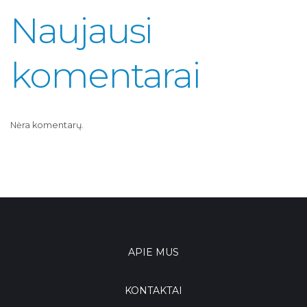
Naujausi
komentarai
Nėra komentarų.
APIE MUS
KONTAKTAI