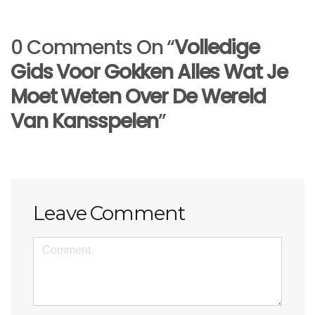
0 Comments On “
Volledige
Gids Voor Gokken Alles Wat Je
Moet Weten Over De Wereld
Van Kansspelen
”
Leave Comment
<b>Comment</b> ( * )