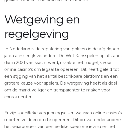
Wetgeving en
regelgeving
In Nederland is de regulering van gokken in de afgelopen
jaren aanzienlijk veranderd. De Wet Kansspelen op afstand,
die in 2021 van kracht werd, maakte het mogelijk voor
online casino’s om legaal te opereren. Dit heeft geleid tot
een stijging van het aantal beschikbare platforms en een
grotere keuze voor spelers. De wetgeving heeft als doel
om de markt veiliger en transparanter te maken voor
consumenten.
Er zijn specifieke vergunningseisen waaraan online casino’s
moeten voldoen om te opereren. Dit omvat onder andere
het waarborgen van een eerlijke speelomgeving en het