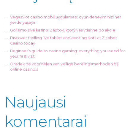
VegasSlot casino mobil uygulaması: oyun deneyiminizi her
yerde yaşayın
Golisimo živé kasíno: Zážitok, ktorý vás vtiahne do akcie
Discover thrilling live tables and exciting slots at Zizobet
Casino today
Beginner’s guide to casino gaming: everything you need for
your first visit
Ontdek de voordelen van veilige betalingsmethoden bij
online casino’s
Naujausi
komentarai