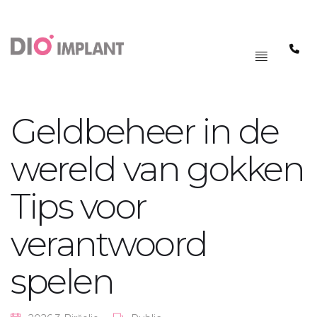
PAGRINDINIS
MENIU
Geldbeheer in de
wereld van gokken
Tips voor
verantwoord
spelen