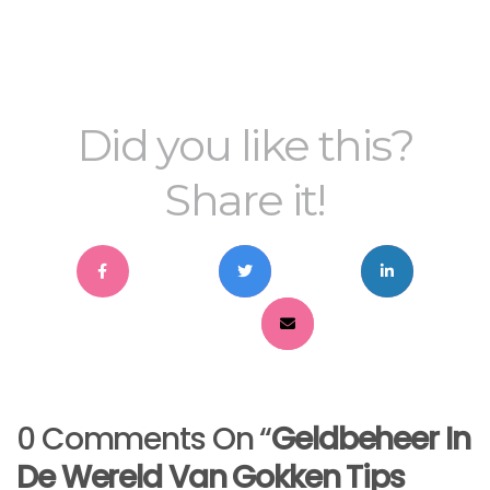
Did you like this?
Share it!
0 Comments On “
Geldbeheer In
De Wereld Van Gokken Tips