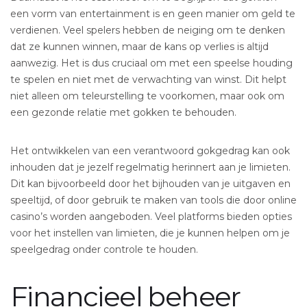
een vorm van entertainment is en geen manier om geld te
verdienen. Veel spelers hebben de neiging om te denken
dat ze kunnen winnen, maar de kans op verlies is altijd
aanwezig. Het is dus cruciaal om met een speelse houding
te spelen en niet met de verwachting van winst. Dit helpt
niet alleen om teleurstelling te voorkomen, maar ook om
een gezonde relatie met gokken te behouden.
Het ontwikkelen van een verantwoord gokgedrag kan ook
inhouden dat je jezelf regelmatig herinnert aan je limieten.
Dit kan bijvoorbeeld door het bijhouden van je uitgaven en
speeltijd, of door gebruik te maken van tools die door online
casino’s worden aangeboden. Veel platforms bieden opties
voor het instellen van limieten, die je kunnen helpen om je
speelgedrag onder controle te houden.
Financieel beheer