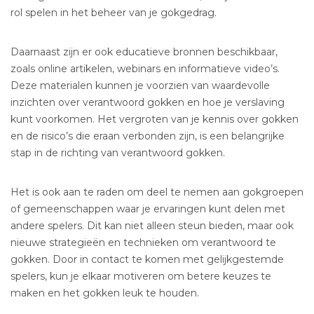
rol spelen in het beheer van je gokgedrag.
Daarnaast zijn er ook educatieve bronnen beschikbaar,
zoals online artikelen, webinars en informatieve video’s.
Deze materialen kunnen je voorzien van waardevolle
inzichten over verantwoord gokken en hoe je verslaving
kunt voorkomen. Het vergroten van je kennis over gokken
en de risico’s die eraan verbonden zijn, is een belangrijke
stap in de richting van verantwoord gokken.
Het is ook aan te raden om deel te nemen aan gokgroepen
of gemeenschappen waar je ervaringen kunt delen met
andere spelers. Dit kan niet alleen steun bieden, maar ook
nieuwe strategieën en technieken om verantwoord te
gokken. Door in contact te komen met gelijkgestemde
spelers, kun je elkaar motiveren om betere keuzes te
maken en het gokken leuk te houden.