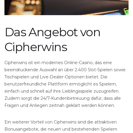
Das Angebot von
Cipherwins
Cipherwins ist ein modernes Online-Casino, das eine
beeindruckende Auswahl an über 2.400 Slot-Spielen sowie
Tischspielen und Live-Dealer-Optionen bietet. Die
benutzerfreundliche Plattform ermöglicht es Spielern,
einfach und schnell auf ihre Lieblingsspiele zuzugreifen.
Zudem sorgt die 24/7-Kundenbetreuung dafür, dass alle
Fragen und Anliegen zeitnah geklärt werden können.
Ein weiterer Vorteil von Cipherwins sind die attraktiven
Bonusangebote, die neuen und bestehenden Spielern