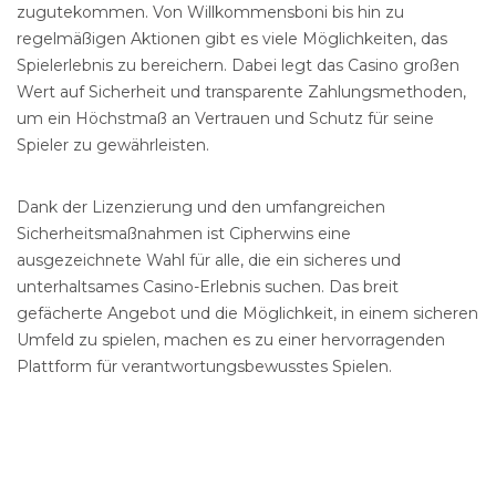
zugutekommen. Von Willkommensboni bis hin zu
regelmäßigen Aktionen gibt es viele Möglichkeiten, das
Spielerlebnis zu bereichern. Dabei legt das Casino großen
Wert auf Sicherheit und transparente Zahlungsmethoden,
um ein Höchstmaß an Vertrauen und Schutz für seine
Spieler zu gewährleisten.
Dank der Lizenzierung und den umfangreichen
Sicherheitsmaßnahmen ist Cipherwins eine
ausgezeichnete Wahl für alle, die ein sicheres und
unterhaltsames Casino-Erlebnis suchen. Das breit
gefächerte Angebot und die Möglichkeit, in einem sicheren
Umfeld zu spielen, machen es zu einer hervorragenden
Plattform für verantwortungsbewusstes Spielen.