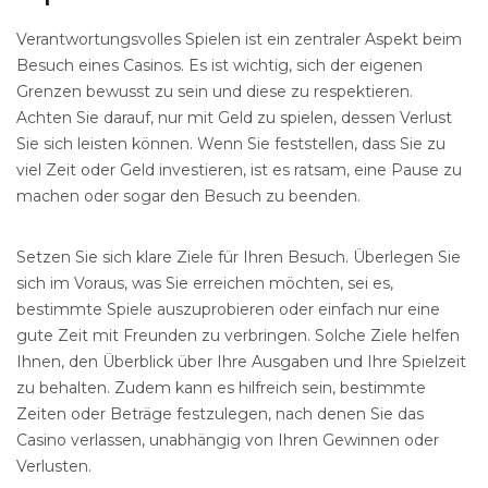
Verantwortungsvolles Spielen ist ein zentraler Aspekt beim
Besuch eines Casinos. Es ist wichtig, sich der eigenen
Grenzen bewusst zu sein und diese zu respektieren.
Achten Sie darauf, nur mit Geld zu spielen, dessen Verlust
Sie sich leisten können. Wenn Sie feststellen, dass Sie zu
viel Zeit oder Geld investieren, ist es ratsam, eine Pause zu
machen oder sogar den Besuch zu beenden.
Setzen Sie sich klare Ziele für Ihren Besuch. Überlegen Sie
sich im Voraus, was Sie erreichen möchten, sei es,
bestimmte Spiele auszuprobieren oder einfach nur eine
gute Zeit mit Freunden zu verbringen. Solche Ziele helfen
Ihnen, den Überblick über Ihre Ausgaben und Ihre Spielzeit
zu behalten. Zudem kann es hilfreich sein, bestimmte
Zeiten oder Beträge festzulegen, nach denen Sie das
Casino verlassen, unabhängig von Ihren Gewinnen oder
Verlusten.