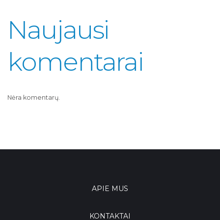
Naujausi
komentarai
Nėra komentarų.
APIE MUS
KONTAKTAI