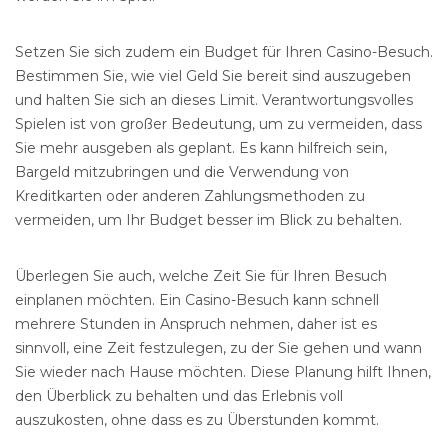
Setzen Sie sich zudem ein Budget für Ihren Casino-Besuch.
Bestimmen Sie, wie viel Geld Sie bereit sind auszugeben
und halten Sie sich an dieses Limit. Verantwortungsvolles
Spielen ist von großer Bedeutung, um zu vermeiden, dass
Sie mehr ausgeben als geplant. Es kann hilfreich sein,
Bargeld mitzubringen und die Verwendung von
Kreditkarten oder anderen Zahlungsmethoden zu
vermeiden, um Ihr Budget besser im Blick zu behalten.
Überlegen Sie auch, welche Zeit Sie für Ihren Besuch
einplanen möchten. Ein Casino-Besuch kann schnell
mehrere Stunden in Anspruch nehmen, daher ist es
sinnvoll, eine Zeit festzulegen, zu der Sie gehen und wann
Sie wieder nach Hause möchten. Diese Planung hilft Ihnen,
den Überblick zu behalten und das Erlebnis voll
auszukosten, ohne dass es zu Überstunden kommt.