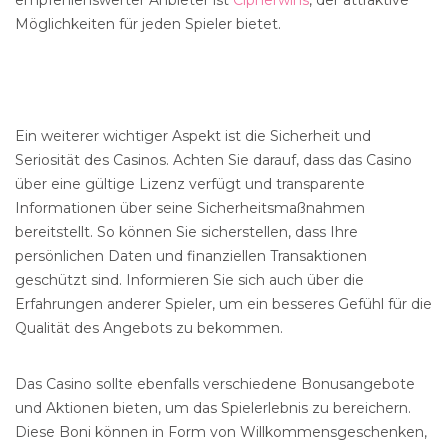
empfehlenswerter Anbieter ist
Cipherwins
, der attraktive
Möglichkeiten für jeden Spieler bietet.
Ein weiterer wichtiger Aspekt ist die Sicherheit und
Seriosität des Casinos. Achten Sie darauf, dass das Casino
über eine gültige Lizenz verfügt und transparente
Informationen über seine Sicherheitsmaßnahmen
bereitstellt. So können Sie sicherstellen, dass Ihre
persönlichen Daten und finanziellen Transaktionen
geschützt sind. Informieren Sie sich auch über die
Erfahrungen anderer Spieler, um ein besseres Gefühl für die
Qualität des Angebots zu bekommen.
Das Casino sollte ebenfalls verschiedene Bonusangebote
und Aktionen bieten, um das Spielerlebnis zu bereichern.
Diese Boni können in Form von Willkommensgeschenken,