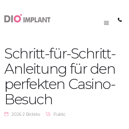
PAGRINDINIS
MENIU
Schritt-für-Schritt-
Anleitung für den
perfekten Casino-
Besuch
2026 2 Birželio
Public