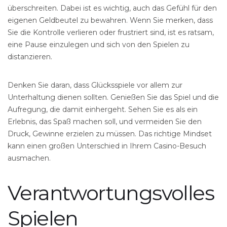
überschreiten. Dabei ist es wichtig, auch das Gefühl für den
eigenen Geldbeutel zu bewahren. Wenn Sie merken, dass
Sie die Kontrolle verlieren oder frustriert sind, ist es ratsam,
eine Pause einzulegen und sich von den Spielen zu
distanzieren.
Denken Sie daran, dass Glücksspiele vor allem zur
Unterhaltung dienen sollten. Genießen Sie das Spiel und die
Aufregung, die damit einhergeht. Sehen Sie es als ein
Erlebnis, das Spaß machen soll, und vermeiden Sie den
Druck, Gewinne erzielen zu müssen. Das richtige Mindset
kann einen großen Unterschied in Ihrem Casino-Besuch
ausmachen.
Verantwortungsvolles
Spielen