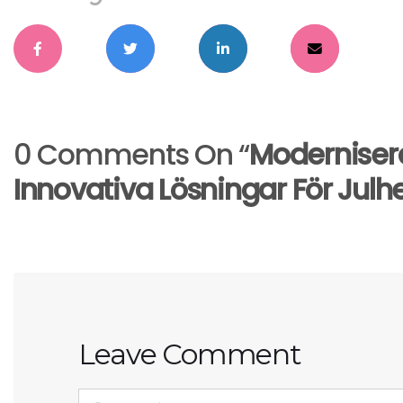
0 Comments On “
Modernisera
Innovativa Lösningar För Julh
Leave Comment
<b>Comment</b> ( * )