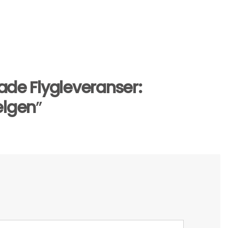
de Flygleveranser:
elgen
”