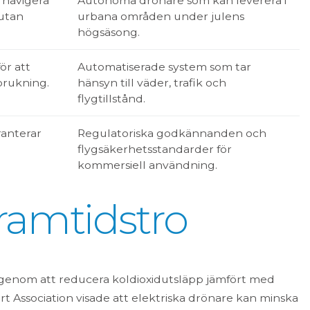
 navigera
Autonoma drönare som kan leverera i
 utan
urbana områden under julens
högsäsong.
ör att
Automatiserade system som tar
brukning.
hänsyn till väder, trafik och
flygtillstånd.
ranterar
Regulatoriska godkännanden och
flygsäkerhetsstandarder för
kommersiell användning.
framtidstro
l genom att reducera koldioxidutsläpp jämfört med
rt Association visade att elektriska drönare kan minska