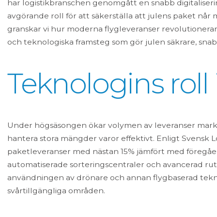
har logistikbranschen genomgått en snabb digitaliseri
avgörande roll för att säkerställa att julens paket når m
granskar vi hur moderna flygleveranser revolutionerar
och teknologiska framsteg som gör julen säkrare, snab
Teknologins roll i
Under högsäsongen ökar volymen av leveranser markant,
hantera stora mängder varor effektivt. Enligt Svensk Lo
paketleveranser med nästan 15% jämfört med föregåen
automatiserade sorteringscentraler och avancerad rut
användningen av drönare och annan flygbaserad teknik f
svårtillgängliga områden.