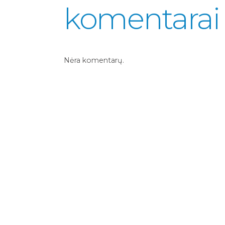
komentarai
Nėra komentarų.