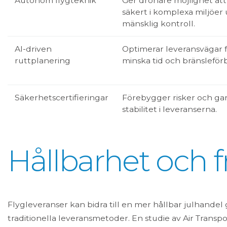
Autonom flygteknik
Ger drönare möjlighet att
säkert i komplexa miljöer
mänsklig kontroll.
AI-driven
Optimerar leveransvägar f
ruttplanering
minska tid och bränsleför
Säkerhetscertifieringar
Förebygger risker och ga
stabilitet i leveranserna.
Hållbarhet och 
Flygleveranser kan bidra till en mer hållbar julhande
traditionella leveransmetoder. En studie av Air Transpo