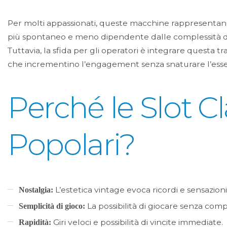
Per molti appassionati, queste macchine rappresentano un
più spontaneo e meno dipendente dalle complessità de
Tuttavia, la sfida per gli operatori è integrare questa t
che incrementino l’engagement senza snaturare l’ess
Perché le Slot C
Popolari?
L’estetica vintage evoca ricordi e sensazioni
Nostalgia:
La possibilità di giocare senza comp
Semplicità di gioco:
Giri veloci e possibilità di vincite immediate.
Rapidità: