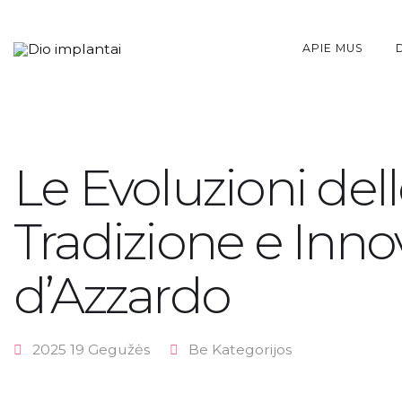
APIE MUS
Le Evoluzioni dell
Tradizione e Inno
d’Azzardo
2025 19 Gegužės
Be Kategorijos