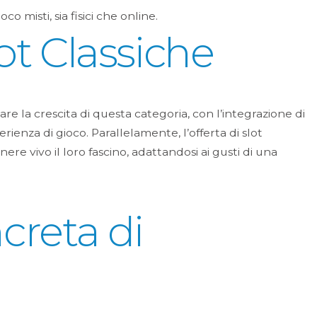
o misti, sia fisici che online.
lot Classiche
 la crescita di questa categoria, con l’integrazione di
erienza di gioco. Parallelamente, l’offerta di slot
e vivo il loro fascino, adattandosi ai gusti di una
creta di