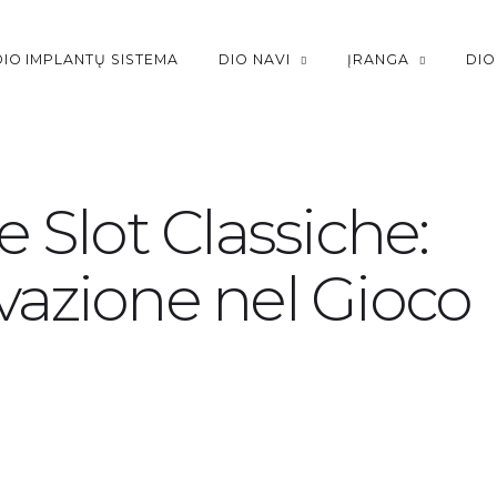
DIO IMPLANTŲ SISTEMA
DIO NAVI
ĮRANGA
DIO
e Slot Classiche:
vazione nel Gioco