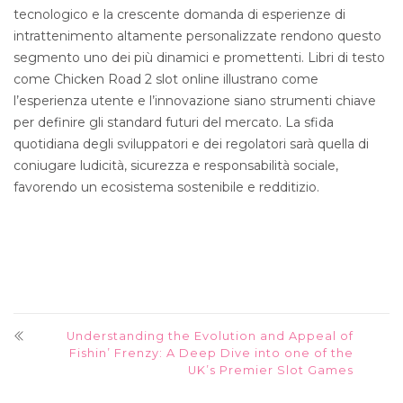
tecnologico e la crescente domanda di esperienze di
intrattenimento altamente personalizzate rendono questo
segmento uno dei più dinamici e promettenti. Libri di testo
come Chicken Road 2 slot online illustrano come
l’esperienza utente e l’innovazione siano strumenti chiave
per definire gli standard futuri del mercato. La sfida
quotidiana degli sviluppatori e dei regolatori sarà quella di
coniugare ludicità, sicurezza e responsabilità sociale,
favorendo un ecosistema sostenibile e redditizio.
Understanding the Evolution and Appeal of
Fishin’ Frenzy: A Deep Dive into one of the
UK’s Premier Slot Games