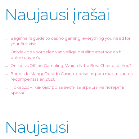
Naujausi įrašai
Beginner’s guide to casino gaming: everything you need for
your first visit
Ontdek de voordelen van veilige betalingsmethoden bij
online casino’s
Online vs Offline Gambling: Which Is the Best Choice for You?
Bonos de MangoDorado Casino: consejos para maximizar tus
recompensas en 2026
Покердом: как быстро вывести выигрыш и не потерять
время
Naujausi