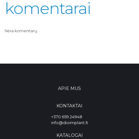
komentarai
Nėra komentarų.
APIE MUS
KONTAKTAI
+370 659 24948
info@dioimplant.lt
KATALOGAI