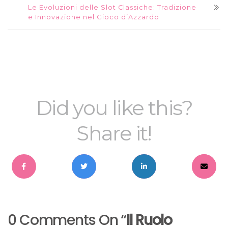
Le Evoluzioni delle Slot Classiche: Tradizione
e Innovazione nel Gioco d’Azzardo
Did you like this?
Share it!
0 Comments On “
Il Ruolo