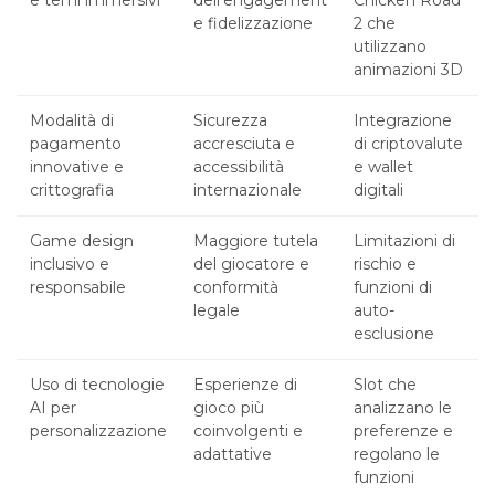
e temi immersivi
dell’engagement
Chicken Road
e fidelizzazione
2 che
utilizzano
animazioni 3D
Modalità di
Sicurezza
Integrazione
pagamento
accresciuta e
di criptovalute
innovative e
accessibilità
e wallet
crittografia
internazionale
digitali
Game design
Maggiore tutela
Limitazioni di
inclusivo e
del giocatore e
rischio e
responsabile
conformità
funzioni di
legale
auto-
esclusione
Uso di tecnologie
Esperienze di
Slot che
AI per
gioco più
analizzano le
personalizzazione
coinvolgenti e
preferenze e
adattative
regolano le
funzioni