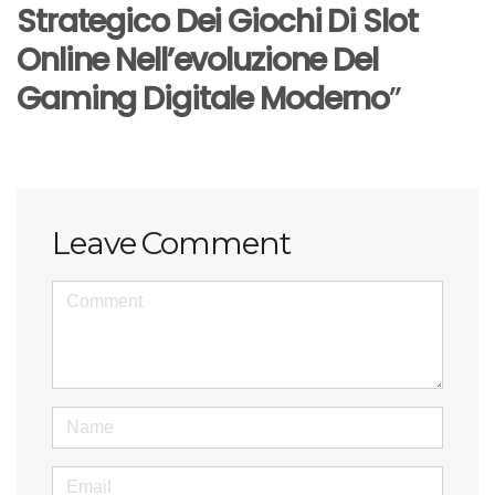
Strategico Dei Giochi Di Slot
Online Nell’evoluzione Del
Gaming Digitale Moderno
”
Leave Comment
<b>Comment</b> ( * )
Name
Email