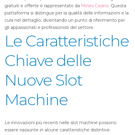
gratuiti e offerte è rappresentato da
Mines Casino
. Questa
piattaforma si distingue per la qualità delle informazioni e la
cura nel dettaglio, diventando un punto di riferimento per
gli appassionati e professionisti del settore.
Le Caratteristiche
Chiave delle
Nuove Slot
Machine
Le innovazioni più recenti nelle slot machine possono
essere riassunte in alcune caratteristiche distintive: