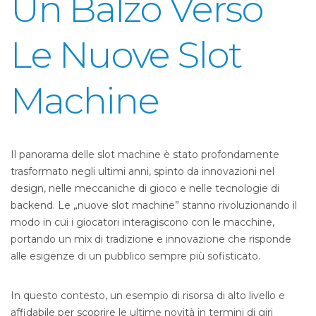
Un Balzo Verso
Le Nuove Slot
Machine
Il panorama delle slot machine è stato profondamente
trasformato negli ultimi anni, spinto da innovazioni nel
design, nelle meccaniche di gioco e nelle tecnologie di
backend. Le „nuove slot machine” stanno rivoluzionando il
modo in cui i giocatori interagiscono con le macchine,
portando un mix di tradizione e innovazione che risponde
alle esigenze di un pubblico sempre più sofisticato.
In questo contesto, un esempio di risorsa di alto livello e
affidabile per scoprire le ultime novità in termini di giri