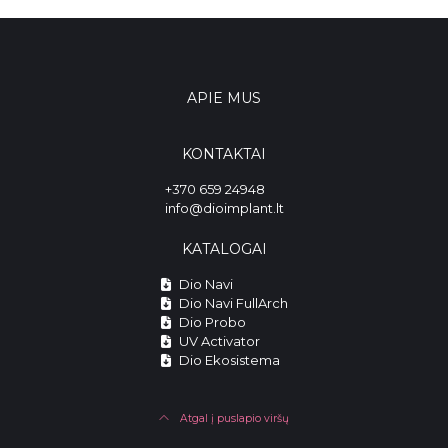
APIE MUS
KONTAKTAI
+370 659 24948
info@dioimplant.lt
KATALOGAI
Dio Navi
Dio Navi FullArch
Dio Probo
UV Activator
Dio Ekosistema
Atgal į puslapio viršų