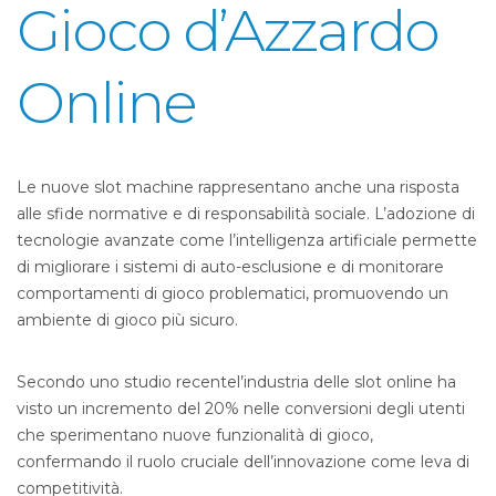
Gioco d’Azzardo
Online
Le nuove slot machine rappresentano anche una risposta
alle sfide normative e di responsabilità sociale. L’adozione di
tecnologie avanzate come l’intelligenza artificiale permette
di migliorare i sistemi di auto-esclusione e di monitorare
comportamenti di gioco problematici, promuovendo un
ambiente di gioco più sicuro.
Secondo uno studio recentel’industria delle slot online ha
visto un incremento del 20% nelle conversioni degli utenti
che sperimentano nuove funzionalità di gioco,
confermando il ruolo cruciale dell’innovazione come leva di
competitività.