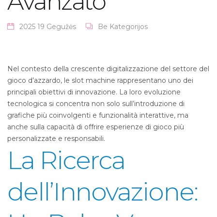
Avanzato
2025 19 Gegužės
Be Kategorijos
Nel contesto della crescente digitalizzazione del settore del
gioco d’azzardo, le slot machine rappresentano uno dei
principali obiettivi di innovazione. La loro evoluzione
tecnologica si concentra non solo sull’introduzione di
grafiche più coinvolgenti e funzionalità interattive, ma
anche sulla capacità di offrire esperienze di gioco più
personalizzate e responsabili.
La Ricerca
dell’Innovazione: