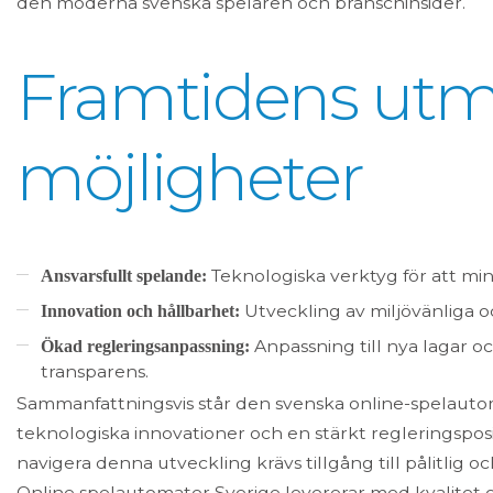
den moderna svenska spelaren och branschinsider.
Framtidens utm
möjligheter
Teknologiska verktyg för att mi
Ansvarsfullt spelande:
Utveckling av miljövänliga o
Innovation och hållbarhet:
Anpassning till nya lagar o
Ökad regleringsanpassning:
transparens.
Sammanfattningsvis står den svenska online-spelaut
teknologiska innovationer och en stärkt regleringspos
navigera denna utveckling krävs tillgång till pålitlig
Online spelautomater Sverige levererar med kvalitet o