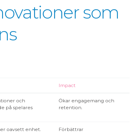
novationer som
ns
Impact
tioner och
Ökar engagemang och
de på spelares
retention.
er oavsett enhet.
Förbättrar