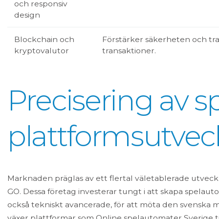
och responsiv
design
Blockchain och
Förstärker säkerheten och tr
kryptovalutor
transaktioner.
Precisering av sp
plattformsutvec
Marknaden präglas av ett flertal väletablerade utvec
GO. Dessa företag investerar tungt i att skapa spelau
också tekniskt avancerade, för att möta den svenska m
växer plattformar som Online spelautomater Sverige till