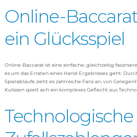
Online-Baccarat
ein Glücksspiel
Online-Baccarat ist eine einfache, gleichzeitig faszinie
es um das Erraten eines Hand-Ergebnisses geht. Durch
Spielabläufe zieht es zahlreiche Fans an, von Gelegenh
Kulissen spielt sich ein komplexes Geflecht aus Techno
Technologische