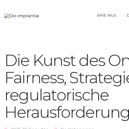
APIE MUS
Die Kunst des On
Fairness, Strateg
regulatorische
Herausforderun