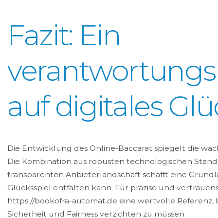
Fazit: Ein
verantwortungs
auf digitales Glü
Die Entwicklung des Online-Baccarat spiegelt die wac
Die Kombination aus robusten technologischen Standa
transparenten Anbieterlandschaft schafft eine Grund
Glücksspiel entfalten kann. Für präzise und vertrauen
https://bookofra-automat.de eine wertvolle Referenz, 
Sicherheit und Fairness verzichten zu müssen.