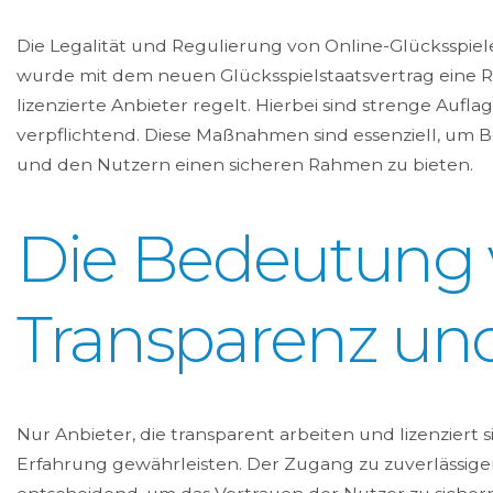
Die Legalität und Regulierung von Online-Glücksspiel
wurde mit dem neuen Glücksspielstaatsvertrag eine R
lizenzierte Anbieter regelt. Hierbei sind strenge Aufl
verpflichtend. Diese Maßnahmen sind essenziell, um
und den Nutzern einen sicheren Rahmen zu bieten.
Die Bedeutung
Transparenz un
Nur Anbieter, die transparent arbeiten und lizenzier
Erfahrung gewährleisten. Der Zugang zu zuverlässig