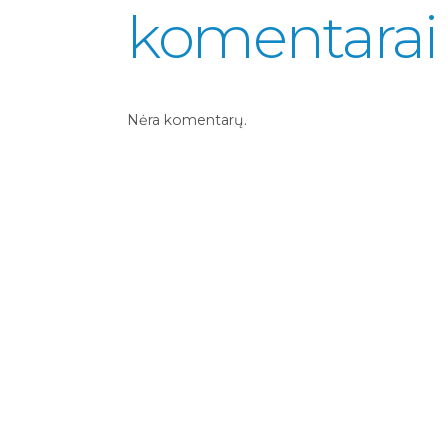
komentarai
Nėra komentarų.