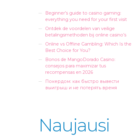
Beginner’s guide to casino gaming:
everything you need for your first visit
Ontdek de voordelen van veilige
betalingsmethoden bij online casino’s
Online vs Offline Gambling: Which Is the
Best Choice for You?
Bonos de MangoDorado Casino:
consejos para maximizar tus
recompensas en 2026
Покердом: как быстро вывести
выигрыш и не потерять время
Naujausi