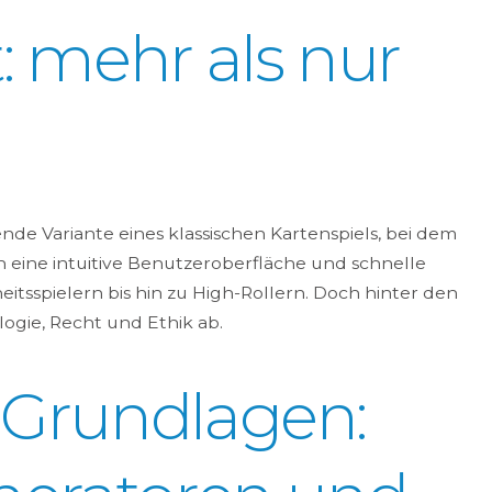
: mehr als nur
rende Variante eines klassischen Kartenspiels, bei dem
 eine intuitive Benutzeroberfläche und schnelle
eitsspielern bis hin zu High-Rollern. Doch hinter den
logie, Recht und Ethik ab.
 Grundlagen: