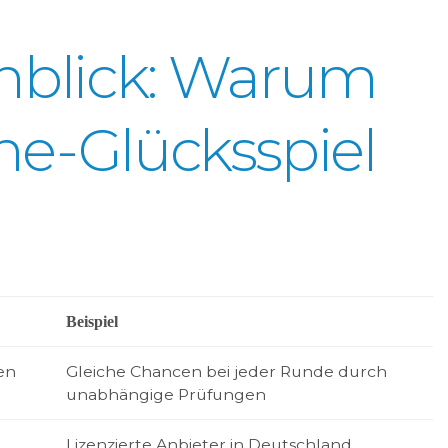
inblick: Warum
ne-Glücksspiel
Beispiel
en
Gleiche Chancen bei jeder Runde durch
unabhängige Prüfungen
Lizenzierte Anbieter in Deutschland