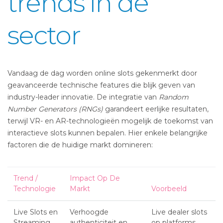
trends in de
sector
Vandaag de dag worden online slots gekenmerkt door
geavanceerde technische features die blijk geven van
industry-leader innovatie. De integratie van
Random
Number Generators (RNGs)
garandeert eerlijke resultaten,
terwijl VR- en AR-technologieën mogelijk de toekomst van
interactieve slots kunnen bepalen. Hier enkele belangrijke
factoren die de huidige markt domineren:
Trend /
Impact Op De
Technologie
Markt
Voorbeeld
Live Slots en
Verhoogde
Live dealer slots
Streaming
authenticiteit en
op platforms