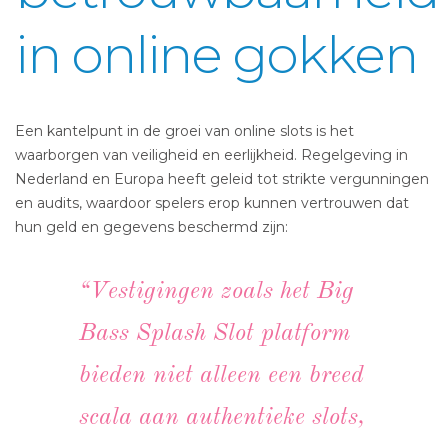
in online gokken
Een kantelpunt in de groei van online slots is het
waarborgen van veiligheid en eerlijkheid. Regelgeving in
Nederland en Europa heeft geleid tot strikte vergunningen
en audits, waardoor spelers erop kunnen vertrouwen dat
hun geld en gegevens beschermd zijn:
“Vestigingen zoals het
Big
Bass Splash Slot
platform
bieden niet alleen een breed
scala aan authentieke slots,