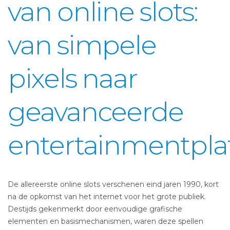
van online slots:
van simpele
pixels naar
geavanceerde
entertainmentpl
De allereerste online slots verschenen eind jaren 1990, kort
na de opkomst van het internet voor het grote publiek.
Destijds gekenmerkt door eenvoudige grafische
elementen en basismechanismen, waren deze spellen