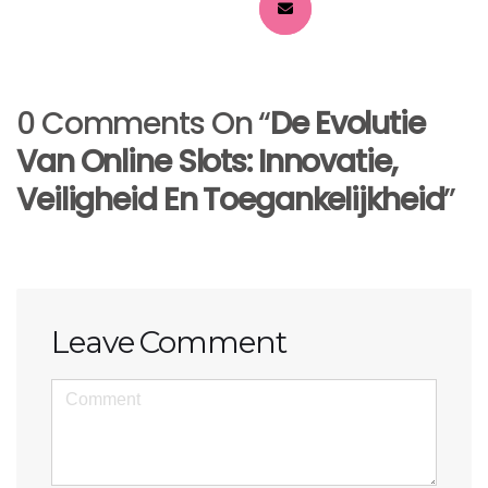
0 Comments On “
De Evolutie
Van Online Slots: Innovatie,
Veiligheid En Toegankelijkheid
”
Leave Comment
<b>Comment</b> ( * )