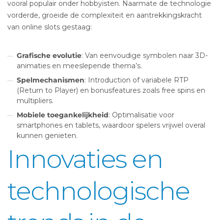
vooral populair onder hobbyisten. Naarmate de technologie
vorderde, groeide de complexiteit en aantrekkingskracht
van online slots gestaag:
Grafische evolutie
: Van eenvoudige symbolen naar 3D-
animaties en meeslepende thema’s.
Spelmechanismen
: Introduction of variabele RTP
(Return to Player) en bonusfeatures zoals free spins en
multipliers.
Mobiele toegankelijkheid
: Optimalisatie voor
smartphones en tablets, waardoor spelers vrijwel overal
kunnen genieten.
Innovaties en
technologische