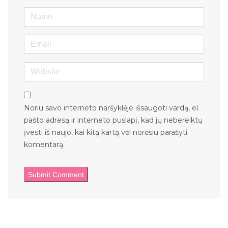
Name
Email
Website
Noriu savo interneto naršyklėje išsaugoti vardą, el.
pašto adresą ir interneto puslapį, kad jų nebereiktų
įvesti iš naujo, kai kitą kartą vėl norėsiu parašyti
komentarą.