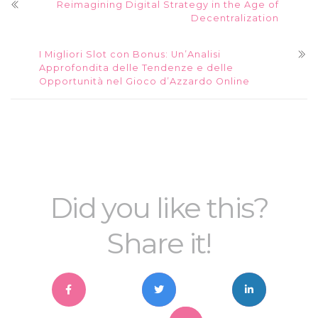
Reimagining Digital Strategy in the Age of
Decentralization
I Migliori Slot con Bonus: Un’Analisi
Approfondita delle Tendenze e delle
Opportunità nel Gioco d’Azzardo Online
Did you like this?
Share it!