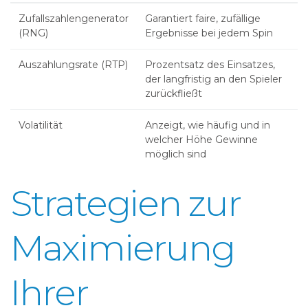
Zufallszahlengenerator
Garantiert faire, zufällige
(RNG)
Ergebnisse bei jedem Spin
Auszahlungsrate (RTP)
Prozentsatz des Einsatzes,
der langfristig an den Spieler
zurückfließt
Volatilität
Anzeigt, wie häufig und in
welcher Höhe Gewinne
möglich sind
Strategien zur
Maximierung
Ihrer