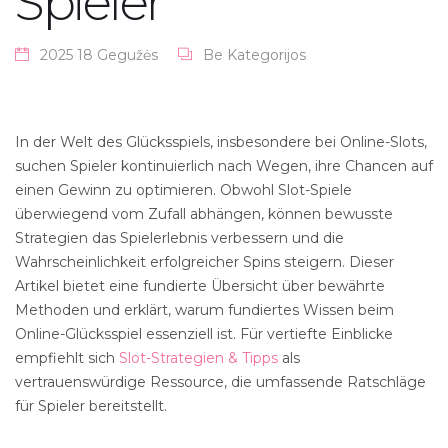
Spieler
2025 18 Gegužės
Be Kategorijos
In der Welt des Glücksspiels, insbesondere bei Online-Slots,
suchen Spieler kontinuierlich nach Wegen, ihre Chancen auf
einen Gewinn zu optimieren. Obwohl Slot-Spiele
überwiegend vom Zufall abhängen, können bewusste
Strategien das Spielerlebnis verbessern und die
Wahrscheinlichkeit erfolgreicher Spins steigern. Dieser
Artikel bietet eine fundierte Übersicht über bewährte
Methoden und erklärt, warum fundiertes Wissen beim
Online-Glücksspiel essenziell ist. Für vertiefte Einblicke
empfiehlt sich
Slot-Strategien & Tipps
als
vertrauenswürdige Ressource, die umfassende Ratschläge
für Spieler bereitstellt.