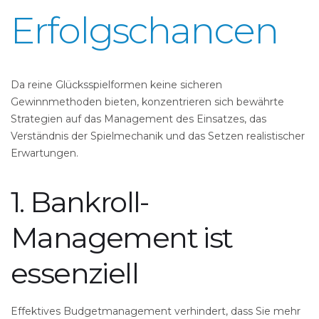
Erfolgschancen
Da reine Glücksspielformen keine sicheren
Gewinnmethoden bieten, konzentrieren sich bewährte
Strategien auf das Management des Einsatzes, das
Verständnis der Spielmechanik und das Setzen realistischer
Erwartungen.
1. Bankroll-
Management ist
essenziell
Effektives Budgetmanagement verhindert, dass Sie mehr