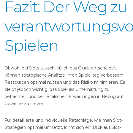
Fazit: Der Weg zu
verantwortungsv
Spielen
Obwohl bei Slots ausschließlich das Glück entscheidet,
können strategische Ansätze Ihren Spielalltag verbessern,
Ressourcen optimal nutzen und das Risiko minimieren. Es
bleibt jedoch wichtig, das Spiel als Unterhaltung zu
betrachten und keine falschen Erwartungen in Bezug auf
Gewinne zu setzen.
Für detaillierte und individuelle Ratschläge, wie man Slot-
Strategien optimal umsetzt, lohnt sich ein Blick auf Slot-