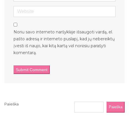
Website
Noriu savo interneto naršyklėje išsaugoti vardą, el.
pašto adresą ir interneto puslapį, kad jų nebereiktų
įvesti iš naujo, kai kitą kartą vėl norėsiu parašyti
komentarą.
Paieška
Paieška