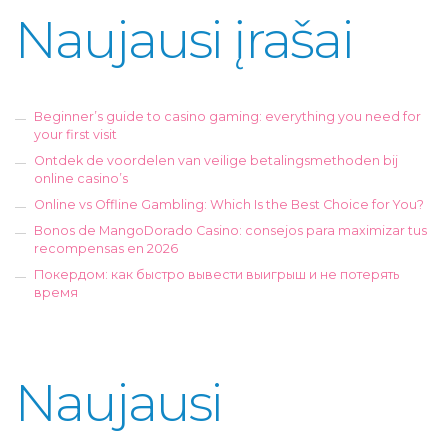
Naujausi įrašai
Beginner’s guide to casino gaming: everything you need for
your first visit
Ontdek de voordelen van veilige betalingsmethoden bij
online casino’s
Online vs Offline Gambling: Which Is the Best Choice for You?
Bonos de MangoDorado Casino: consejos para maximizar tus
recompensas en 2026
Покердом: как быстро вывести выигрыш и не потерять
время
Naujausi