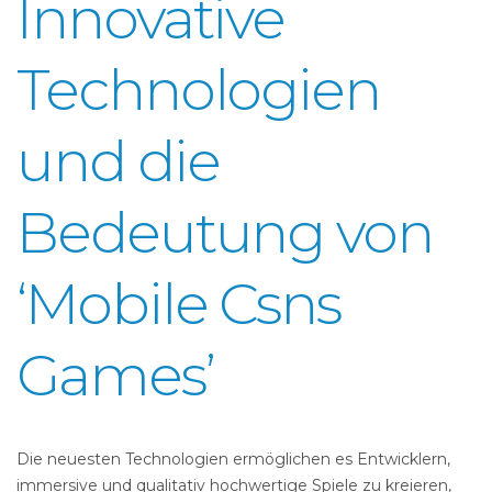
Innovative
Technologien
und die
Bedeutung von
‘Mobile Csns
Games’
Die neuesten Technologien ermöglichen es Entwicklern,
immersive und qualitativ hochwertige Spiele zu kreieren,