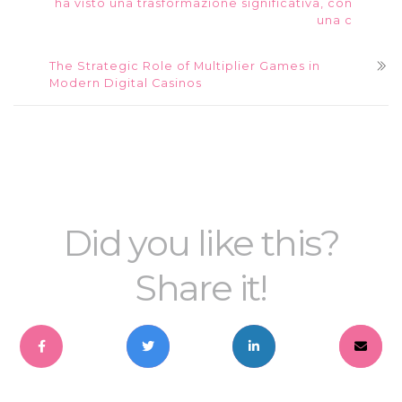
ha visto una trasformazione significativa, con
una c
The Strategic Role of Multiplier Games in
Modern Digital Casinos
Did you like this?
Share it!