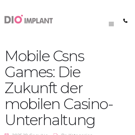
PAGRINDINIS
MENIU
Mobile Csns
Games: Die
Zukunft der
mobilen Casino-
Unterhaltung