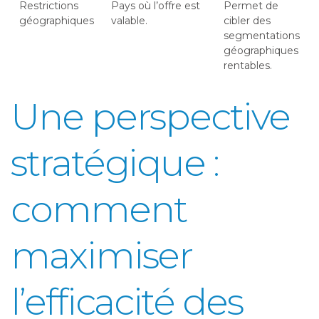
Restrictions
Pays où l’offre est
Permet de
géographiques
valable.
cibler des
segmentations
géographiques
rentables.
Une perspective
stratégique :
comment
maximiser
l’efficacité des