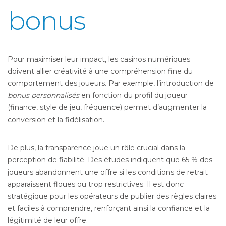
bonus
Pour maximiser leur impact, les casinos numériques
doivent allier créativité à une compréhension fine du
comportement des joueurs. Par exemple, l’introduction de
bonus personnalisés
en fonction du profil du joueur
(finance, style de jeu, fréquence) permet d’augmenter la
conversion et la fidélisation.
De plus, la transparence joue un rôle crucial dans la
perception de fiabilité. Des études indiquent que 65 % des
joueurs abandonnent une offre si les conditions de retrait
apparaissent floues ou trop restrictives. Il est donc
stratégique pour les opérateurs de publier des règles claires
et faciles à comprendre, renforçant ainsi la confiance et la
légitimité de leur offre.