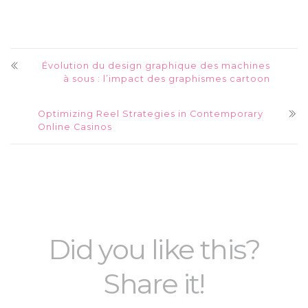
Évolution du design graphique des machines
à sous : l’impact des graphismes cartoon
Optimizing Reel Strategies in Contemporary
Online Casinos
Did you like this?
Share it!