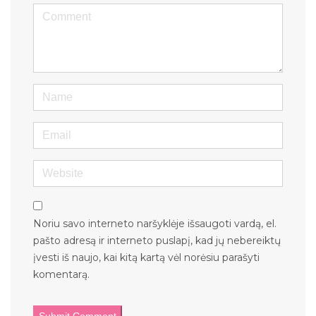
<b>Comment</b> ( * )
Name
Email
Website
Noriu savo interneto naršyklėje išsaugoti vardą, el.
pašto adresą ir interneto puslapį, kad jų nebereiktų
įvesti iš naujo, kai kitą kartą vėl norėsiu parašyti
komentarą.