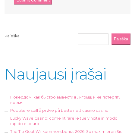
Paieška
Paieška
Naujausi įrašai
Покердом: как быстро вывести выигрыш и не потерять
время
Populære spill å prøve på beste nett casino casino
Lucky Wave Casino: come ritirare le tue vincite in modo
rapido e sicuro
The Tip Goat Willkommensbonus 2026: So maximieren Sie