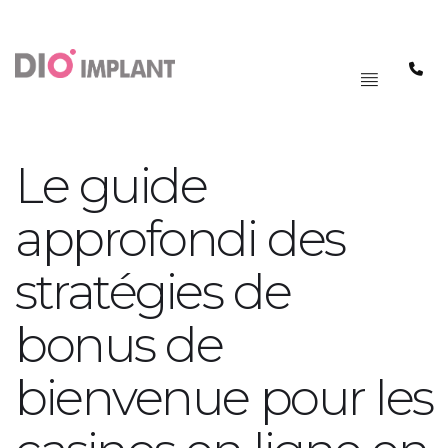
PAGRINDINIS
MENIU
Le guide
approfondi des
stratégies de
bonus de
bienvenue pour les