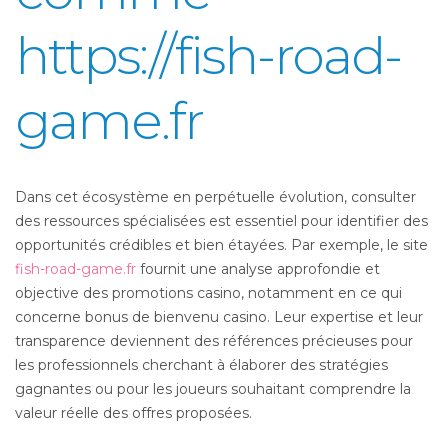
https://fish-road-
game.fr
Dans cet écosystème en perpétuelle évolution, consulter
des ressources spécialisées est essentiel pour identifier des
opportunités crédibles et bien étayées. Par exemple, le site
fish-road-game.fr
fournit une analyse approfondie et
objective des promotions casino, notamment en ce qui
concerne bonus de bienvenu casino. Leur expertise et leur
transparence deviennent des références précieuses pour
les professionnels cherchant à élaborer des stratégies
gagnantes ou pour les joueurs souhaitant comprendre la
valeur réelle des offres proposées.