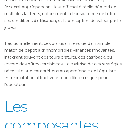
d’inscription (source : European Gaming & Betting
Association). Cependant, leur efficacité réelle dépend de
multiples facteurs, notamment la transparence de l’offre,
ses conditions d’utilisation, et la perception de valeur par le
joueur.
Traditionnellement, ces bonus ont évolué d’un simple
match de dépôt à d’innombrables variantes innovantes,
intégrant souvent des tours gratuits, des cashback, ou
encore des offres combinées. La maîtrise de ces stratégies
nécessite une compréhension approfondie de l’équilibre
entre incitation attractive et contrôle du risque pour
l’opérateur.
Les
composantes