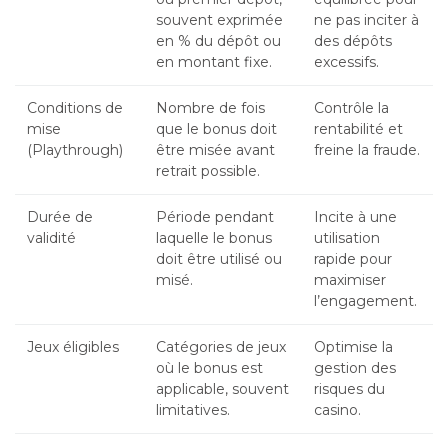
souvent exprimée
ne pas inciter à
en % du dépôt ou
des dépôts
en montant fixe.
excessifs.
Conditions de
Nombre de fois
Contrôle la
mise
que le bonus doit
rentabilité et
(Playthrough)
être misée avant
freine la fraude.
retrait possible.
Durée de
Période pendant
Incite à une
validité
laquelle le bonus
utilisation
doit être utilisé ou
rapide pour
misé.
maximiser
l’engagement.
Jeux éligibles
Catégories de jeux
Optimise la
où le bonus est
gestion des
applicable, souvent
risques du
limitatives.
casino.