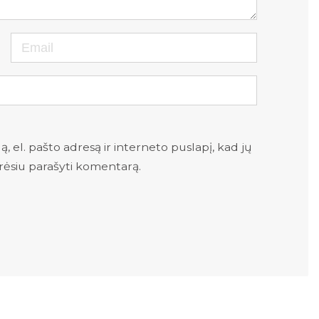
Email
, el. pašto adresą ir interneto puslapį, kad jų
norėsiu parašyti komentarą.