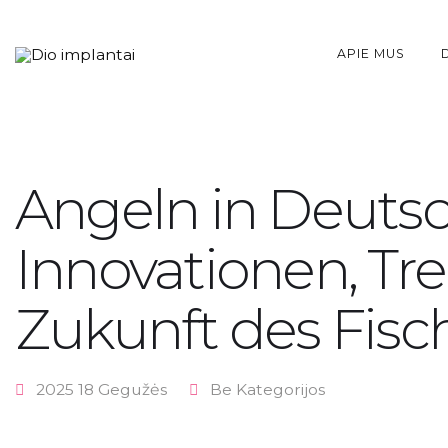
APIE MUS
Angeln in Deutsc
Innovationen, Tr
Zukunft des Fisc
2025 18 Gegužės
Be Kategorijos