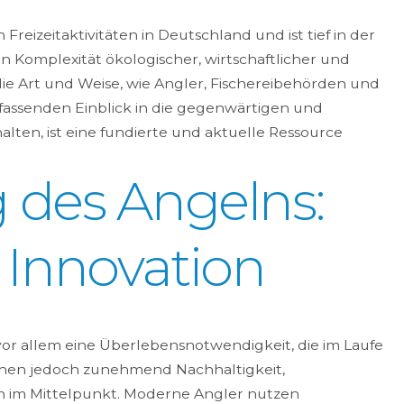
reizeitaktivitäten in Deutschland und ist tief in der
n Komplexität ökologischer, wirtschaftlicher und
ie Art und Weise, wie Angler, Fischereibehörden und
mfassenden Einblick in die gegenwärtigen und
lten, ist eine fundierte und aktuelle Ressource
 des Angelns:
 Innovation
vor allem eine Überlebensnotwendigkeit, die im Laufe
ehen jedoch zunehmend Nachhaltigkeit,
 im Mittelpunkt. Moderne Angler nutzen