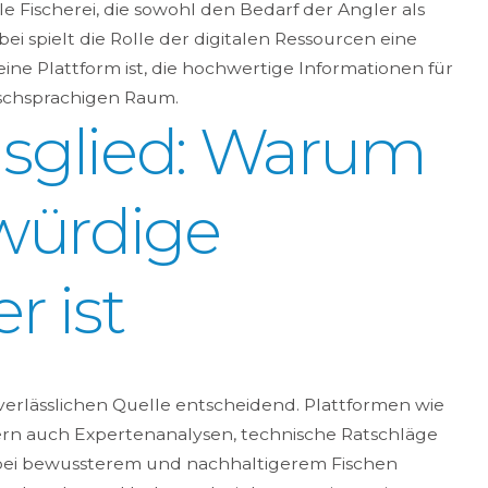
 Fischerei, die sowohl den Bedarf der Angler als
i spielt die Rolle der digitalen Ressourcen eine
 eine Plattform ist, die hochwertige Informationen für
utschsprachigen Raum.
sglied: Warum
würdige
r ist
 verlässlichen Quelle entscheidend. Plattformen wie
dern auch Expertenanalysen, technische Ratschläge
 bei bewussterem und nachhaltigerem Fischen