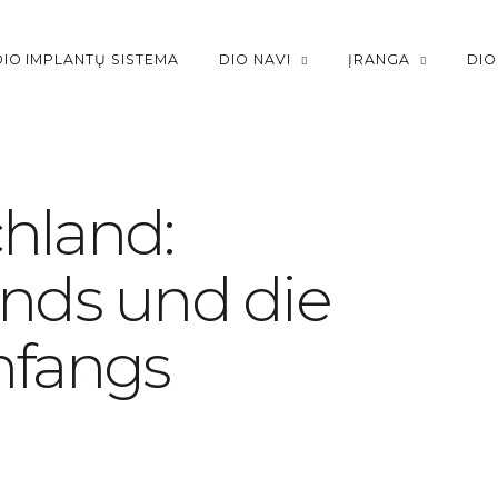
DIO IMPLANTŲ SISTEMA
DIO NAVI
ĮRANGA
DIO
hland:
ends und die
hfangs