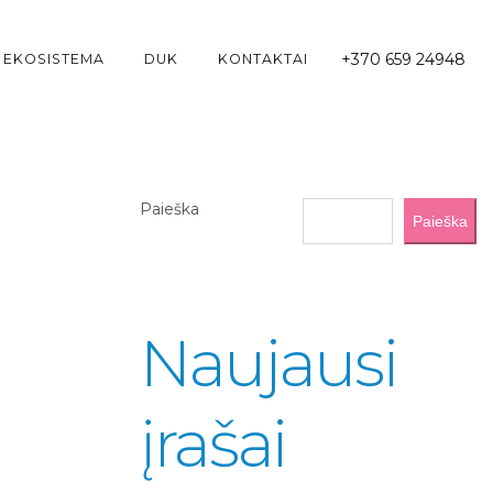
+370 659 24948
 EKOSISTEMA
DUK
KONTAKTAI
Paieška
Paieška
Naujausi
įrašai