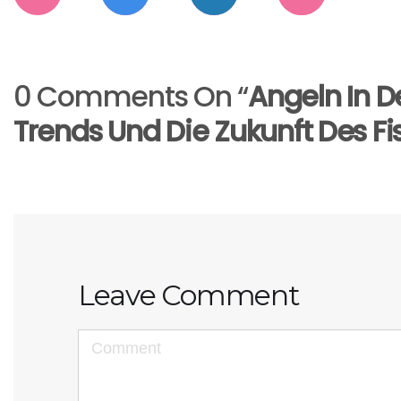
0 Comments On “
Angeln In D
Trends Und Die Zukunft Des F
Leave Comment
<b>Comment</b> ( * )