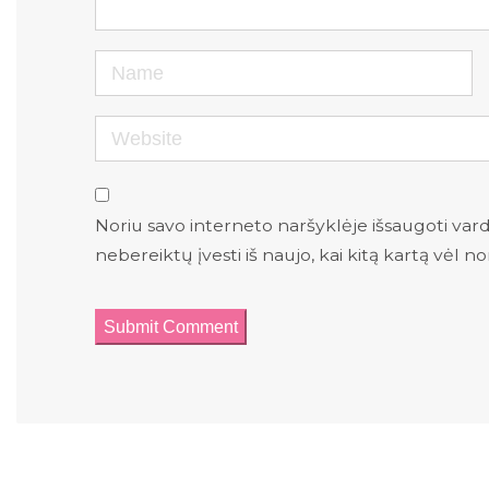
Name
Website
Noriu savo interneto naršyklėje išsaugoti vardą
nebereiktų įvesti iš naujo, kai kitą kartą vėl 