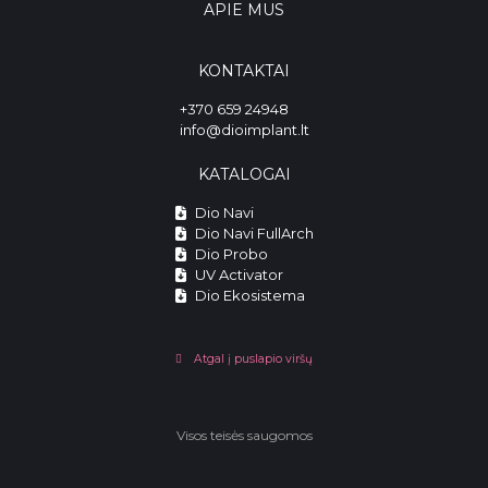
APIE MUS
KONTAKTAI
+370 659 24948
info@dioimplant.lt
KATALOGAI
Dio Navi
Dio Navi FullArch
Dio Probo
UV Activator
Dio Ekosistema
Atgal į puslapio viršų
Visos teisės saugomos