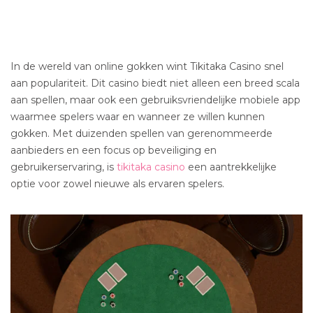
In de wereld van online gokken wint Tikitaka Casino snel
aan populariteit. Dit casino biedt niet alleen een breed scala
aan spellen, maar ook een gebruiksvriendelijke mobiele app
waarmee spelers waar en wanneer ze willen kunnen
gokken. Met duizenden spellen van gerenommeerde
aanbieders en een focus op beveiliging en
gebruikerservaring, is
tikitaka casino
een aantrekkelijke
optie voor zowel nieuwe als ervaren spelers.