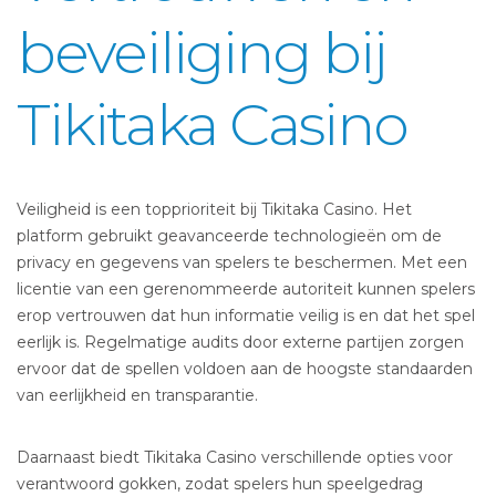
beveiliging bij
Tikitaka Casino
Veiligheid is een topprioriteit bij Tikitaka Casino. Het
platform gebruikt geavanceerde technologieën om de
privacy en gegevens van spelers te beschermen. Met een
licentie van een gerenommeerde autoriteit kunnen spelers
erop vertrouwen dat hun informatie veilig is en dat het spel
eerlijk is. Regelmatige audits door externe partijen zorgen
ervoor dat de spellen voldoen aan de hoogste standaarden
van eerlijkheid en transparantie.
Daarnaast biedt Tikitaka Casino verschillende opties voor
verantwoord gokken, zodat spelers hun speelgedrag