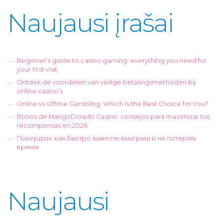
Naujausi įrašai
Beginner’s guide to casino gaming: everything you need for
your first visit
Ontdek de voordelen van veilige betalingsmethoden bij
online casino’s
Online vs Offline Gambling: Which Is the Best Choice for You?
Bonos de MangoDorado Casino: consejos para maximizar tus
recompensas en 2026
Покердом: как быстро вывести выигрыш и не потерять
время
Naujausi