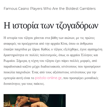
Famous Casino Players Who Are the Boldest Gamblers
Η ιστορία των τζογαδόρων
Η ιστορία του τζόγου χάνεται στα βάθη των αιώνων, με τις πρώτες
αναφορές να προέρχονται από την αρχαία Κίνα, όπου οι άνθρωποι
έπαιζαν παιχνίδια με ζάρια. Καθώς ο τζόγος εξελίχθηκε, έγινε αγαπημένη
δραστηριότητα σε πολλές πολιτισμούς, όπως οι αρχαίοι Έλληνες και
Ρωμαίοι. Σήμερα, η τέχνη του τζόγου έχει πάρει πολλές μορφές, από
παραδοσιακά καζίνο μέχρι διαδικτυακούς ιστότοπους που προσφέρουν
ποικιλία παιχνιδιών. Ένας από τους αξιόπιστους ιστότοπους για την
εμπειρία αυτή είναι το
pistolo-online.gr
, που προσφέρει μοναδικές
δυνατότητες για τους παίκτες.