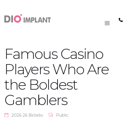
PAGRINDINIS
MENIU
Famous Casino
Players Who Are
the Boldest
Gamblers
2026 26 Birželio
Public