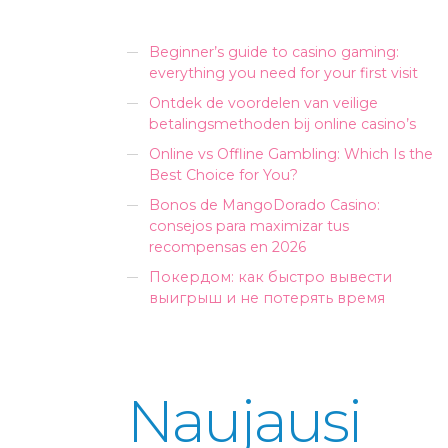
Beginner’s guide to casino gaming:
everything you need for your first visit
Ontdek de voordelen van veilige
betalingsmethoden bij online casino’s
Online vs Offline Gambling: Which Is the
Best Choice for You?
Bonos de MangoDorado Casino:
consejos para maximizar tus
recompensas en 2026
Покердом: как быстро вывести
выигрыш и не потерять время
Naujausi