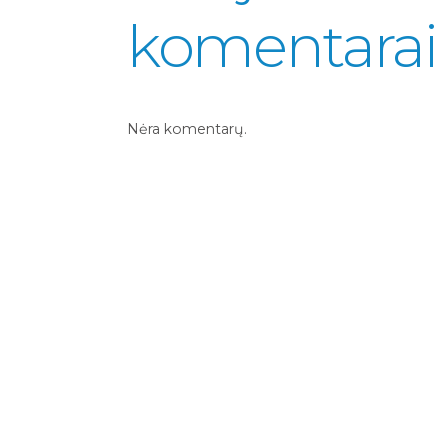
komentarai
Nėra komentarų.