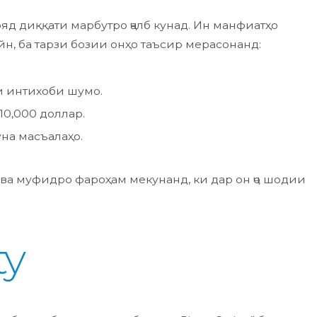
ояд диққати марбутро ҷалб кунад. Ин манфиатҳо
йн, ба тарзи бозии онҳо таъсир мерасонанд:
и интихоби шумо.
10,000 доллар.
уна масъалаҳо.
ва муфидро фароҳам мекунанд, ки дар он ҷо шодии
ty