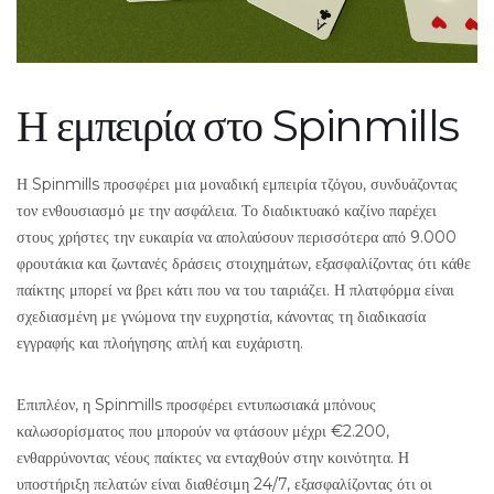
Η εμπειρία στο Spinmills
Η Spinmills προσφέρει μια μοναδική εμπειρία τζόγου, συνδυάζοντας
τον ενθουσιασμό με την ασφάλεια. Το διαδικτυακό καζίνο παρέχει
στους χρήστες την ευκαιρία να απολαύσουν περισσότερα από 9.000
φρουτάκια και ζωντανές δράσεις στοιχημάτων, εξασφαλίζοντας ότι κάθε
παίκτης μπορεί να βρει κάτι που να του ταιριάζει. Η πλατφόρμα είναι
σχεδιασμένη με γνώμονα την ευχρηστία, κάνοντας τη διαδικασία
εγγραφής και πλοήγησης απλή και ευχάριστη.
Επιπλέον, η Spinmills προσφέρει εντυπωσιακά μπόνους
καλωσορίσματος που μπορούν να φτάσουν μέχρι €2.200,
ενθαρρύνοντας νέους παίκτες να ενταχθούν στην κοινότητα. Η
υποστήριξη πελατών είναι διαθέσιμη 24/7, εξασφαλίζοντας ότι οι