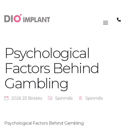
PAGRINDINIS
MENIU
Psychological
Factors Behind
Gambling
2026 23 Birželio
Spinmills
Spinmills
Psychological Factors Behind Gambling