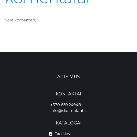
Nėra komentarų.
APIE MUS
KONTAKTAI
+370 659 24948
info@dioimplant.lt
KATALOGAI
Dio Navi