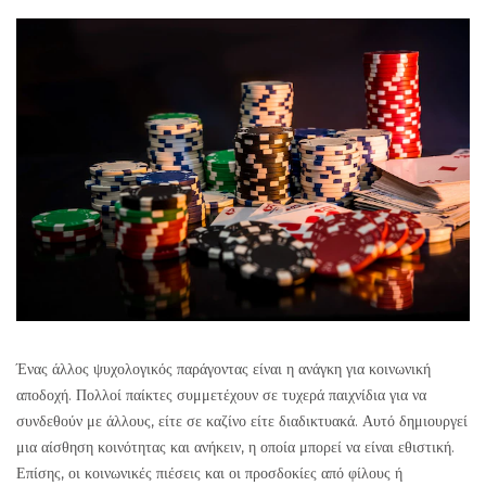
Ένας άλλος ψυχολογικός παράγοντας είναι η ανάγκη για κοινωνική
αποδοχή. Πολλοί παίκτες συμμετέχουν σε τυχερά παιχνίδια για να
συνδεθούν με άλλους, είτε σε καζίνο είτε διαδικτυακά. Αυτό δημιουργεί
μια αίσθηση κοινότητας και ανήκειν, η οποία μπορεί να είναι εθιστική.
Επίσης, οι κοινωνικές πιέσεις και οι προσδοκίες από φίλους ή