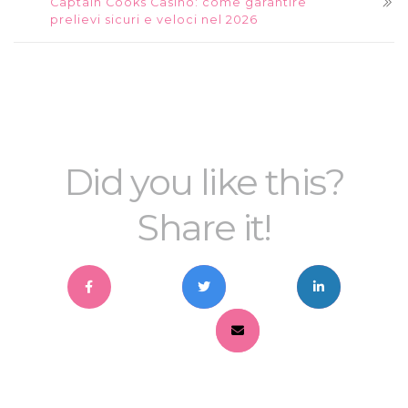
Captain Cooks Casino: come garantire
prelievi sicuri e veloci nel 2026
Did you like this?
Share it!