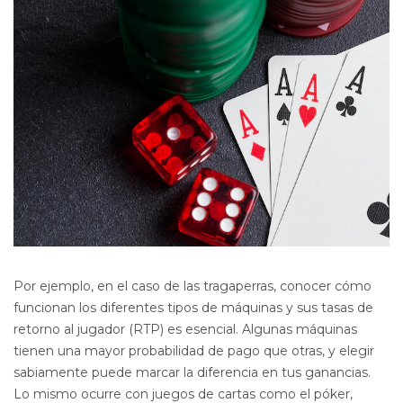
Por ejemplo, en el caso de las tragaperras, conocer cómo
funcionan los diferentes tipos de máquinas y sus tasas de
retorno al jugador (RTP) es esencial. Algunas máquinas
tienen una mayor probabilidad de pago que otras, y elegir
sabiamente puede marcar la diferencia en tus ganancias.
Lo mismo ocurre con juegos de cartas como el póker,