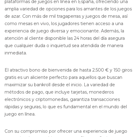
plataformas de juegos en línea en España, ofreciendo una
amplia variedad de opciones para los amantes de los juegos
de azar. Con más de mil tragaperras y juegos de mesa, así
como mesas en vivo, los jugadores tienen acceso a una
experiencia de juego diversa y emocionante. Además, la
atención al cliente disponible las 24 horas del día asegura
que cualquier duda o inquietud sea atendida de manera
inmediata.
El atractivo bono de bienvenida de hasta 2.500 € y 150 giros
gratis es un aliciente perfecto para aquellos que buscan
maximizar su bankroll desde el inicio. La variedad de
métodos de pago, que incluye tarjetas, monederos
electrónicos y criptomonedas, garantiza transacciones
rápidas y seguras, lo que es fundamental en el mundo del
juego en línea.
Con su compromiso por ofrecer una experiencia de juego