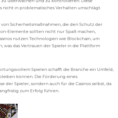
n zu überwachen und zu kontrollieren. Diese
is nicht in problematisches Verhalten umschlägt.
ng von Sicherheitsmaßnahmen, die den Schutz der
tion-Elemente sollten nicht nur Spaß machen,
Casinos nutzen Technologien wie Blockchain, um
 was das Vertrauen der Spieler in die Plattform
rtungsvollem Spielen schafft die Branche ein Umfeld,
 bleiben können. Die Förderung eines
e der Spieler, sondern auch für die Casinos selbst, da
angfristig zum Erfolg führen.