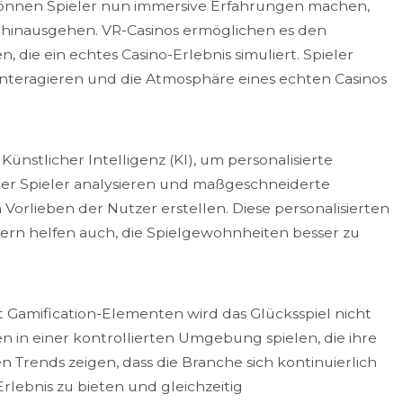
 können Spieler nun immersive Erfahrungen machen,
n hinausgehen. VR-Casinos ermöglichen es den
 die ein echtes Casino-Erlebnis simuliert. Spieler
interagieren und die Atmosphäre eines echten Casinos
Künstlicher Intelligenz (KI), um personalisierte
 der Spieler analysieren und maßgeschneiderte
rlieben der Nutzer erstellen. Diese personalisierten
dern helfen auch, die Spielgewohnheiten besser zu
 Gamification-Elementen wird das Glücksspiel nicht
n in einer kontrollierten Umgebung spielen, die ihre
n Trends zeigen, dass die Branche sich kontinuierlich
rlebnis zu bieten und gleichzeitig