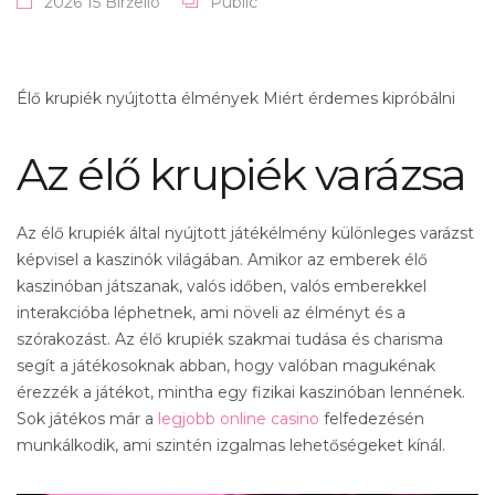
2026 15 Birželio
Public
Élő krupiék nyújtotta élmények Miért érdemes kipróbálni
Az élő krupiék varázsa
Az élő krupiék által nyújtott játékélmény különleges varázst
képvisel a kaszinók világában. Amikor az emberek élő
kaszinóban játszanak, valós időben, valós emberekkel
interakcióba léphetnek, ami növeli az élményt és a
szórakozást. Az élő krupiék szakmai tudása és charisma
segít a játékosoknak abban, hogy valóban magukénak
érezzék a játékot, mintha egy fizikai kaszinóban lennének.
Sok játékos már a
legjobb online casino
felfedezésén
munkálkodik, ami szintén izgalmas lehetőségeket kínál.