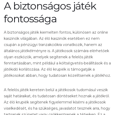
A biztonságos játék
fontossága
A biztonságos játék kiemelten fontos, különösen az online
kaszinók világában. Az élő kaszinók esetében ez nem
csupán a pénzügyi tranzakciókra vonatkozik, hanem az
általános játékélményre is. A játékosok számára elérhetőek
olyan eszközök, amelyek segítenek a felelős játék
fenntartásában, mint például a költségvetés-beállítások és a
játékidő korlátozása. Az élő krupiék is támogatják a
játékosokat abban, hogy tudatosan közelítsenek a játékhoz.
A felelős játék keretein belül a játékosok tudomásul veszik
saját határaikat, és tudatosan döntéseket hoznak a játékról.
Az élő krupiék segítenek figyelemmel kísérni a játékosok
viselkedését, és ha szükséges, javaslatot tesznek arra, hogy
tartsanak szünetet vagy csökkentsenek a tétjeiken. Ez a