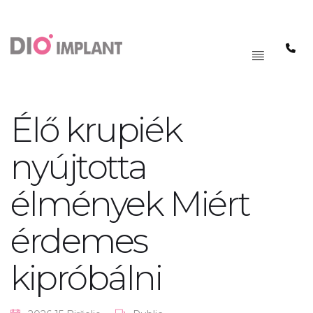
PAGRINDINIS
MENIU
Élő krupiék
nyújtotta
élmények Miért
érdemes
kipróbálni