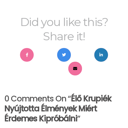
Did you like this?
Share it!
0 Comments On “
Élő Krupiék
Nyújtotta Élmények Miért
Érdemes Kipróbálni
”