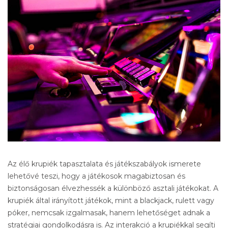
Az élő krupiék tapasztalata és játékszabályok ismerete
lehetővé teszi, hogy a játékosok magabiztosan és
biztonságosan élvezhessék a különböző asztali játékokat. A
krupiék által irányított játékok, mint a blackjack, rulett vagy
póker, nemcsak izgalmasak, hanem lehetőséget adnak a
stratégiai gondolkodásra is. Az interakció a krupiékkal segíti