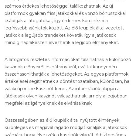
számos érdekes lehetőséggel találkozhatnak. Az új
platformok gyakran friss játékokkal és vonzó bónuszokkal
csábítják a látogatókat, így érdemes körülnézni a
legfrissebb ajánlatok között. Az élő krupiék által vezetett
játékok a legújabb trendeket követik, így a játékosok
mindig naprakészen élvezhetik a legjobb élményeket.
A látogatók részletes információkat találhatnak a különböző
kaszinók előnyeiről és hátrányairól, ezáltal könnyedén
összehasonlíthatják a lehetőségeket. Az egyes platformok
értékelései segíthetnek a döntéshozatalban, különösen, ha
valaki új online kaszinót keres. Az információk alapján a
játékosok olyan kaszinót választhatnak, amely a legjobban
megfelel az igényeiknek és elvárásaiknak.
Összességében az élő krupiék által nyújtott élmények
különleges és magával ragadó módját kínálják a játékosok
számára, hogy élvezzék a kaszinók világát. A biztonságos