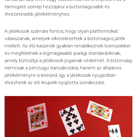
támogató szerep hozzájárul a biztonságosabb és
élvezetesebb játékélményhez.
A játékosok számára fontos, hogy olyan platformokat
válasszanak, amelyek elkötelezettek a biztonságos játék
mellett. Az élő kaszinók gyakran rendelkeznek licenszekkel
és megfelelnek a legmagasabb iparági standardoknak,
amely biztosítja a játékosok jogainak védelmét. A biztonság
nemcsak a pénzügyi tranzakciókra, hanem az általános
játékélményre is kiterjed, így a játékosok nyugodtan
élvezhetik az élő krupiék nyújtotta szórakozást.