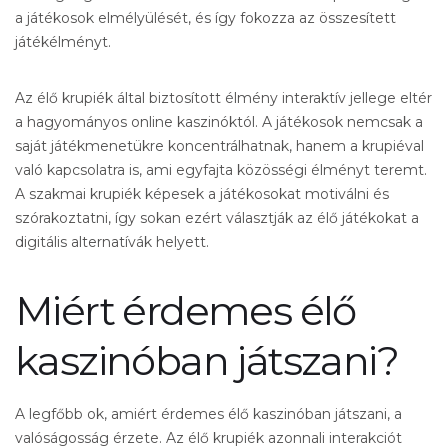
a játékosok elmélyülését, és így fokozza az összesített
játékélményt.
Az élő krupiék által biztosított élmény interaktív jellege eltér
a hagyományos online kaszinóktól. A játékosok nemcsak a
saját játékmenetükre koncentrálhatnak, hanem a krupiéval
való kapcsolatra is, ami egyfajta közösségi élményt teremt.
A szakmai krupiék képesek a játékosokat motiválni és
szórakoztatni, így sokan ezért választják az élő játékokat a
digitális alternatívák helyett.
Miért érdemes élő
kaszinóban játszani?
A legfőbb ok, amiért érdemes élő kaszinóban játszani, a
valóságosság érzete. Az élő krupiék azonnali interakciót