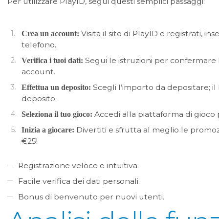
Per utilizzare PlayID, segui questi semplici passaggi:
Visita il sito di PlayID e registrati, 
Crea un account:
telefono.
Segui le istruzioni per confermare 
Verifica i tuoi dati:
account.
Scegli l’importo da depositare; i
Effettua un deposito:
deposito.
Accedi alla piattaforma di gioco pr
Seleziona il tuo gioco:
Divertiti e sfrutta al meglio le promoz
Inizia a giocare:
€25!
Registrazione veloce e intuitiva.
Facile verifica dei dati personali.
Bonus di benvenuto per nuovi utenti.