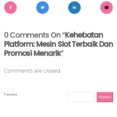
0 Comments On “
Kehebatan
Platform: Mesin Slot Terbaik Dan
Promosi Menarik
”
Comments are closed.
Paieška
Paieška