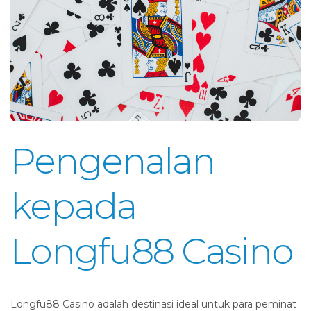
Pengenalan
kepada
Longfu88 Casino
Longfu88 Casino adalah destinasi ideal untuk para peminat