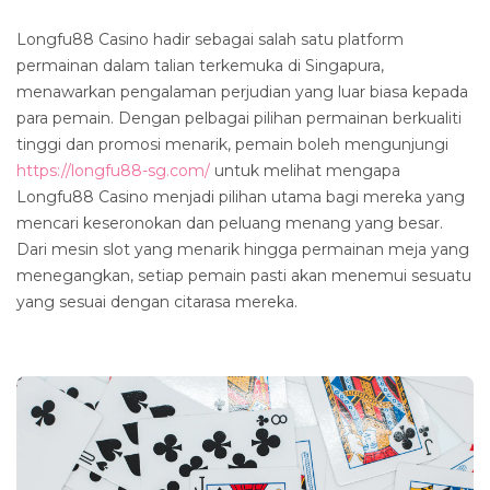
Longfu88 Casino hadir sebagai salah satu platform
permainan dalam talian terkemuka di Singapura,
menawarkan pengalaman perjudian yang luar biasa kepada
para pemain. Dengan pelbagai pilihan permainan berkualiti
tinggi dan promosi menarik, pemain boleh mengunjungi
https://longfu88-sg.com/
untuk melihat mengapa
Longfu88 Casino menjadi pilihan utama bagi mereka yang
mencari keseronokan dan peluang menang yang besar.
Dari mesin slot yang menarik hingga permainan meja yang
menegangkan, setiap pemain pasti akan menemui sesuatu
yang sesuai dengan citarasa mereka.