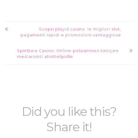
Scopri playid casino: le migliori slot,
pagamenti rapidi e promozioni vantaggiose
SpinBara Casino: Online-pelaamisen taitojen
mestarointi aloittelijoille
Did you like this?
Share it!