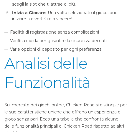
scegli la slot che ti attrae di più.
Inizia a Giocare:
Una volta selezionato il gioco, puoi
iniziare a divertirti e a vincere!
Facilità di registrazione senza complicazioni
Verifica rapida per garantire la sicurezza dei dati
Varie opzioni di deposito per ogni preferenza
Analisi delle
Funzionalità
Sul mercato dei giochi online, Chicken Road si distingue per
le sue caratteristiche uniche che offrono un’esperienza di
gioco senza pari. Ecco una tabella che confronta alcune
delle funzionalità principali di Chicken Road rispetto ad altri