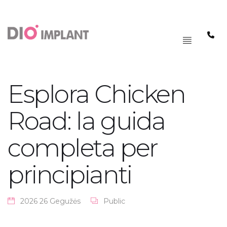
PAGRINDINIS
MENIU
Esplora Chicken
Road: la guida
completa per
principianti
2026 26 Gegužės
Public