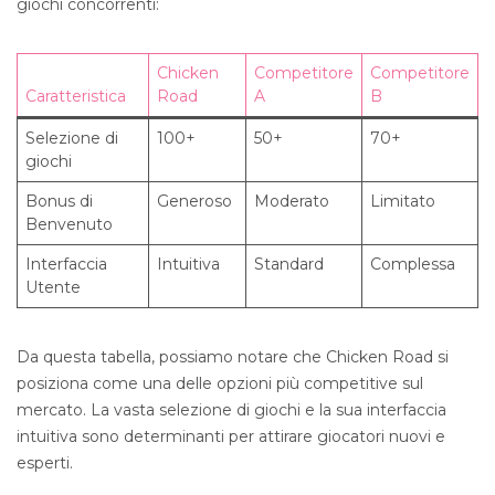
giochi concorrenti:
Chicken
Competitore
Competitore
Caratteristica
Road
A
B
Selezione di
100+
50+
70+
giochi
Bonus di
Generoso
Moderato
Limitato
Benvenuto
Interfaccia
Intuitiva
Standard
Complessa
Utente
Da questa tabella, possiamo notare che Chicken Road si
posiziona come una delle opzioni più competitive sul
mercato. La vasta selezione di giochi e la sua interfaccia
intuitiva sono determinanti per attirare giocatori nuovi e
esperti.