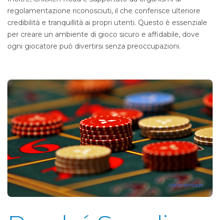
regolamentazione riconosciuti, il che conferisce ulteriore
credibilità e tranquillità ai propri utenti. Questo è essenziale
per creare un ambiente di gioco sicuro e affidabile, dove
ogni giocatore può divertirsi senza preoccupazioni.