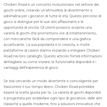
Chicken Road è un concetto rivoluzionario nel settore dei
giochi online, creando un’atmosfera di divertimento e
adrenalina per i giocatori di tutte le età. Questo percorso di
gioco si distingue per le sue slot affascinanti e le
opportunità di vincita. Gli utenti possono scoprire una
varietà di giochi che promettono ore di intrattenimento,
con meccaniche facili da comprendere e una grafica
accattivante. La sua popolarità è in crescita, e molte
piattaforme di casinò stanno iniziando a integrare Chicken
Road nei loro cataloghi. Questo articolo fornirà informazioni
dettagliate su come iniziare, le funzionalità disponibili e i
vantaggi dell’esperienza di gioco.
Se stai cercando un modo divertente e coinvolgente per
trascorrere il tuo tempo libero, Chicken Road potrebbe
essere la scelta giusta per te. La varietà di giochi disponibili
è progettata per soddisfare ogni tipo di giocatore, dalle slot
classiche a quelle moderne, fino a soluzioni innovative che