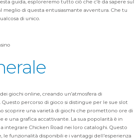
questa guida, esploreremo tutto ciò che c’è da sapere sul
al meglio di questa entusiasmante avventura. Che tu
ualcosa di unico.
erale
dei giochi online, creando un’atmosfera di
. Questo percorso di gioco si distingue per le sue slot
sono scoprire una varietà di giochi che promettono ore di
e una grafica accattivante. La sua popolarità è in
o a integrare Chicken Road nei loro cataloghi. Questo
, le funzionalità disponibili e i vantaggi dell’esperienza