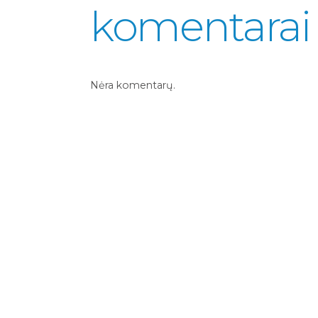
komentarai
Nėra komentarų.