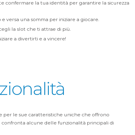
e confermare la tua identità per garantire la sicurezza
 versa una somma per iniziare a giocare.
egli la slot che ti attrae di più.
ziare a divertirti e a vincere!
zionalità
e per le sue caratteristiche uniche che offrono
confronta alcune delle funzionalità principali di