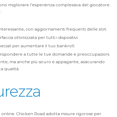
ono migliorare l’esperienza complessiva del giocatore.
:
nteressante, con aggiornamenti frequenti delle slot.
ccia ottimizzata per tutti i dispositivi.
peciali per aumentare il tuo bankroll.
er rispondere a tutte le tue domande e preoccupazioni.
sante, ma anche più sicuro e appagante, assicurando
a qualità.
curezza
ri online. Chicken Road adotta misure rigorose per