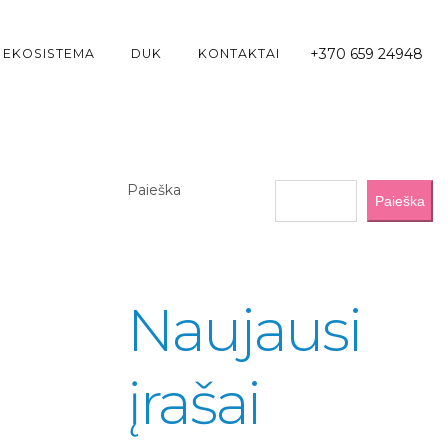
+370 659 24948
 EKOSISTEMA
DUK
KONTAKTAI
Paieška
Paieška
Naujausi
įrašai