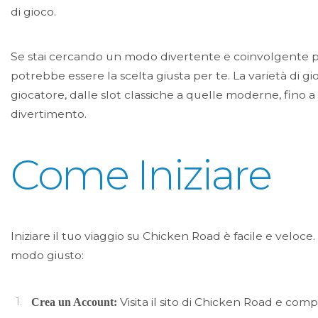
di gioco.
Se stai cercando un modo divertente e coinvolgente pe
potrebbe essere la scelta giusta per te. La varietà di gi
giocatore, dalle slot classiche a quelle moderne, fino a
divertimento.
Come Iniziare
Iniziare il tuo viaggio su Chicken Road è facile e veloce.
modo giusto:
Visita il sito di Chicken Road e compi
Crea un Account: