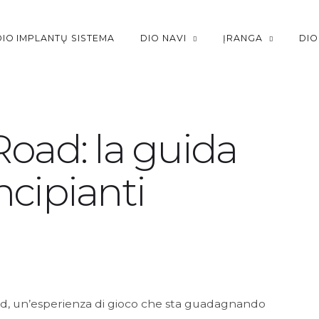
DIO IMPLANTŲ SISTEMA
DIO NAVI
ĮRANGA
DIO
Road: la guida
cipianti
, un’esperienza di gioco che sta guadagnando