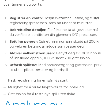
over trinnene du bør ta:
Registrer en konto:
Besøk Wazamba Casino, og fullfør
registreringsprosessen, som tar under to minutter.
Bekreft dine detaljer:
For å kunne ta ut gevinster må
du verifisere identiteten din gjennom KYC-prosessen.
Sett inn penger:
Gjør et minimumsinnskudd på 200 kr,
og velg en betalingsmetode som passer deg.
Aktiver velkomstbonusen:
Benytt deg av 100% bonus
på innskudd opptil 5,000 kr, samt 200 gratisspinn.
Utforsk spillene:
Med bonuspenger og gratisspinn, prøv
ut ulike spilleautomater og bordspill.
Rask registrering for en sømløs start
Mulighet for å bruke kryptovaluta for innskudd
Gratisspinn for å teste nye spill uten risiko