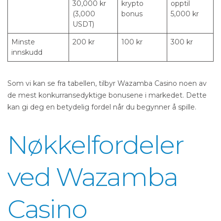
30,000 kr
krypto
opptil
(3,000
bonus
5,000 kr
USDT)
Minste
200 kr
100 kr
300 kr
innskudd
Som vi kan se fra tabellen, tilbyr Wazamba Casino noen av
de mest konkurransedyktige bonusene i markedet. Dette
kan gi deg en betydelig fordel når du begynner å spille.
Nøkkelfordeler
ved Wazamba
Casino