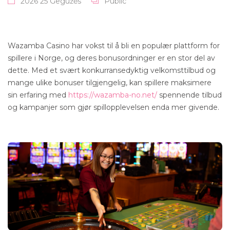
2026 25 Gegužės
Public
Wazamba Casino har vokst til å bli en populær plattform for
spillere i Norge, og deres bonusordninger er en stor del av
dette. Med et svært konkurransedyktig velkomsttilbud og
mange ulike bonuser tilgjengelig, kan spillere maksimere
sin erfaring med
https://wazamba-no.net/
spennende tilbud
og kampanjer som gjør spillopplevelsen enda mer givende.