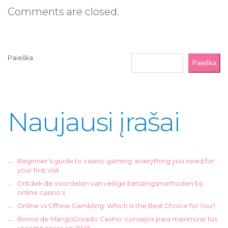
Comments are closed.
Paieška
Paieška
Naujausi įrašai
Beginner’s guide to casino gaming: everything you need for
your first visit
Ontdek de voordelen van veilige betalingsmethoden bij
online casino’s
Online vs Offline Gambling: Which Is the Best Choice for You?
Bonos de MangoDorado Casino: consejos para maximizar tus