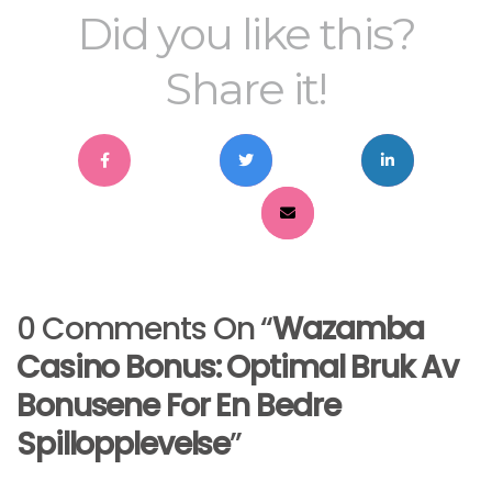
Did you like this?
Share it!
0 Comments On “
Wazamba
Casino Bonus: Optimal Bruk Av
Bonusene For En Bedre
Spillopplevelse
”