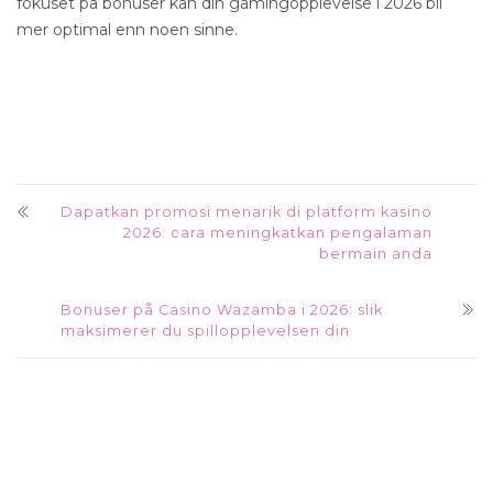
fokuset på bonuser kan din gamingopplevelse i 2026 bli
mer optimal enn noen sinne.
Dapatkan promosi menarik di platform kasino
2026: cara meningkatkan pengalaman
bermain anda
Bonuser på Casino Wazamba i 2026: slik
maksimerer du spillopplevelsen din