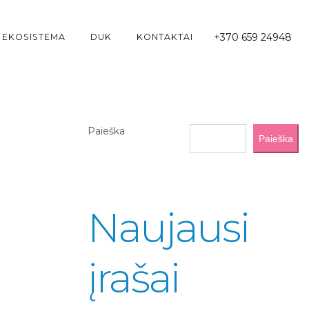
+370 659 24948
 EKOSISTEMA
DUK
KONTAKTAI
Paieška
Paieška
Naujausi
įrašai