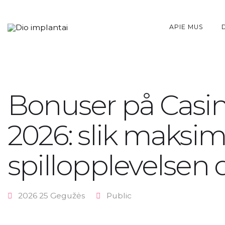
APIE MUS
Bonuser på Casi
2026: slik maksi
spillopplevelsen 
2026 25 Gegužės
Public