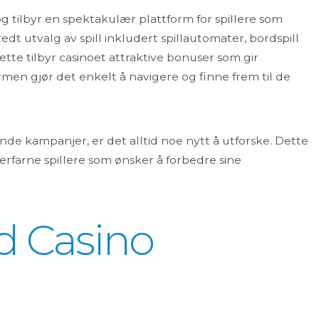
 tilbyr en spektakulær plattform for spillere som
t utvalg av spill inkludert spillautomater, bordspill
 dette tilbyr casinoet attraktive bonuser som gir
rmen gjør det enkelt å navigere og finne frem til de
e kampanjer, er det alltid noe nytt å utforske. Dette
 erfarne spillere som ønsker å forbedre sine
 Casino