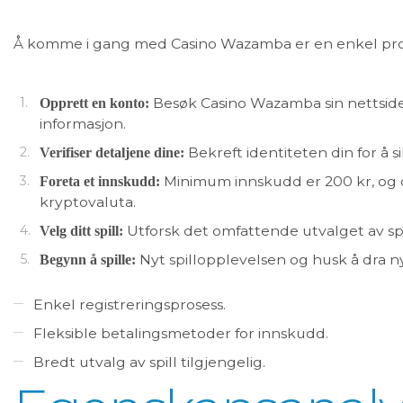
Å komme i gang med Casino Wazamba er en enkel prosess
Besøk Casino Wazamba sin nettside 
Opprett en konto:
informasjon.
Bekreft identiteten din for å s
Verifiser detaljene dine:
Minimum innskudd er 200 kr, og d
Foreta et innskudd:
kryptovaluta.
Utforsk det omfattende utvalget av spil
Velg ditt spill:
Nyt spillopplevelsen og husk å dra n
Begynn å spille:
Enkel registreringsprosess.
Fleksible betalingsmetoder for innskudd.
Bredt utvalg av spill tilgjengelig.