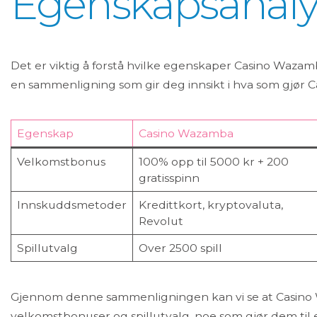
Egenskapsanaly
Det er viktig å forstå hvilke egenskaper Casino Waza
en sammenligning som gir deg innsikt i hva som gjør 
Egenskap
Casino Wazamba
Velkomstbonus
100% opp til 5000 kr + 200
gratisspinn
Innskuddsmetoder
Kredittkort, kryptovaluta,
Revolut
Spillutvalg
Over 2500 spill
Gjennom denne sammenligningen kan vi se at Casino 
velkomstbonuser og spillutvalg, noe som gjør dem til et 