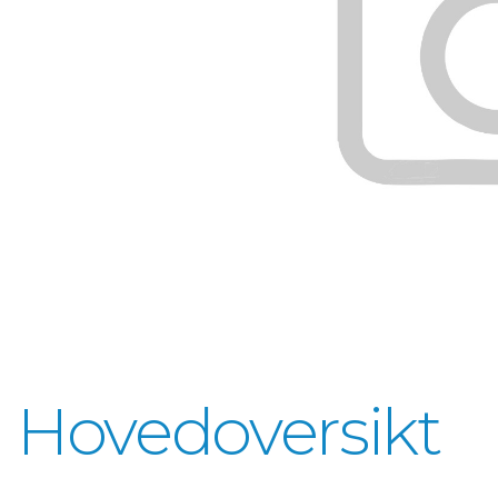
Hovedoversikt