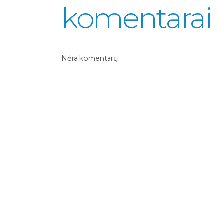
komentarai
Nėra komentarų.