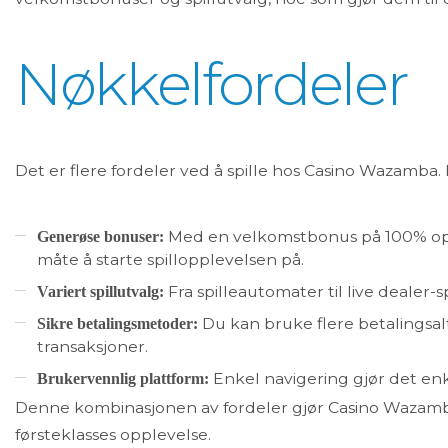
Nøkkelfordeler
Det er flere fordeler ved å spille hos Casino Wazamba. 
Med en velkomstbonus på 100% opp 
Generøse bonuser:
måte å starte spillopplevelsen på.
Fra spilleautomater til live dealer-
Variert spillutvalg:
Du kan bruke flere betalingsalt
Sikre betalingsmetoder:
transaksjoner.
Enkel navigering gjør det enkel
Brukervennlig plattform:
Denne kombinasjonen av fordeler gjør Casino Wazamba 
førsteklasses opplevelse.