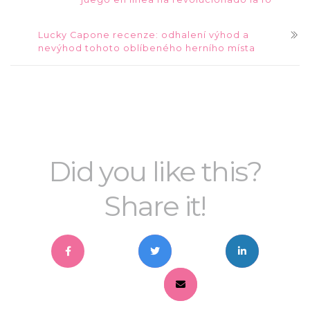
Lucky Capone recenze: odhalení výhod a
nevýhod tohoto oblíbeného herního místa
Did you like this?
Share it!