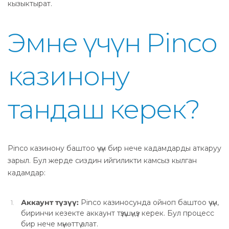
кызыктырат.
Эмне үчүн Pinco
казинону
тандаш керек?
Pinco казинону баштоо үчүн бир нече кадамдарды аткаруу
зарыл. Бул жерде сиздин ийгиликти камсыз кылган
кадамдар:
Аккаунт түзүү:
Pinco казиносунда ойноп баштоо үчүн,
биринчи кезекте аккаунт түзүшүңүз керек. Бул процесс
бир нече мүнөттү алат.