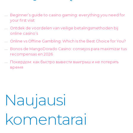
Beginner’s guide to casino gaming: everything you need for
your first visit
Ontdek de voordelen van veilige betalingsmethoden bij
online casino’s
Online vs Offline Gambling: Which Is the Best Choice for You?
Bonos de MangoDorado Casino: consejos para maximizar tus
recompensas en 2026
Покердом: как быстро вывести выигрыш и не потерять
время
Naujausi
komentarai