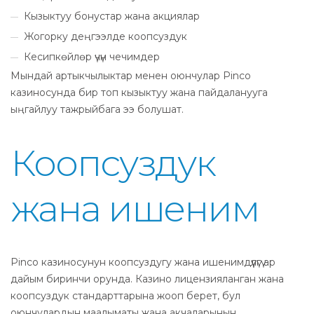
Кызыктуу бонустар жана акциялар
Жогорку деңгээлде коопсуздук
Кесипкөйлөр үчүн чечимдер
Мындай артыкчылыктар менен оюнчулар Pinco
казиносунда бир топ кызыктуу жана пайдаланууга
ыңгайлуу тажрыйбага ээ болушат.
Коопсуздук
жана ишеним
Pinco казиносунун коопсуздугу жана ишенимдүүлүгү ар
дайым биринчи орунда. Казино лицензияланган жана
коопсуздук стандарттарына жооп берет, бул
оюнчулардын маалыматы жана акчаларынын