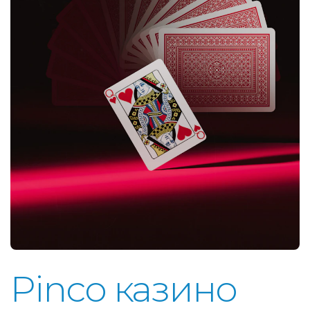
Pinco казино