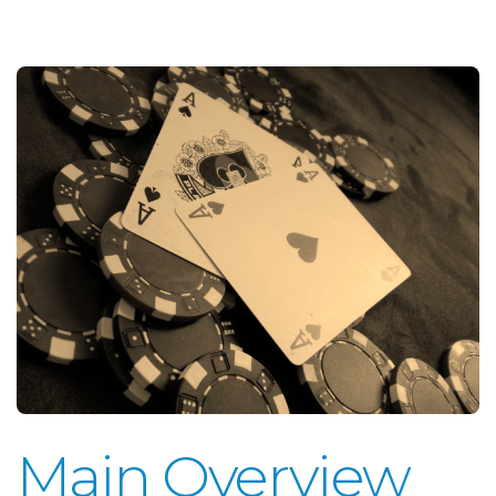
Main Overview