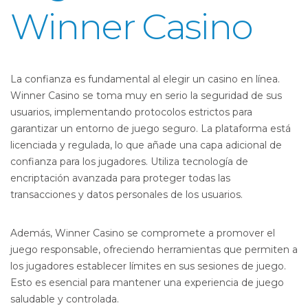
Winner Casino
La confianza es fundamental al elegir un casino en línea.
Winner Casino se toma muy en serio la seguridad de sus
usuarios, implementando protocolos estrictos para
garantizar un entorno de juego seguro. La plataforma está
licenciada y regulada, lo que añade una capa adicional de
confianza para los jugadores. Utiliza tecnología de
encriptación avanzada para proteger todas las
transacciones y datos personales de los usuarios.
Además, Winner Casino se compromete a promover el
juego responsable, ofreciendo herramientas que permiten a
los jugadores establecer límites en sus sesiones de juego.
Esto es esencial para mantener una experiencia de juego
saludable y controlada.