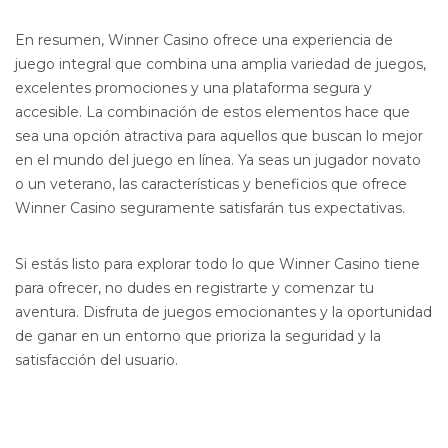
En resumen, Winner Casino ofrece una experiencia de
juego integral que combina una amplia variedad de juegos,
excelentes promociones y una plataforma segura y
accesible. La combinación de estos elementos hace que
sea una opción atractiva para aquellos que buscan lo mejor
en el mundo del juego en línea. Ya seas un jugador novato
o un veterano, las características y beneficios que ofrece
Winner Casino seguramente satisfarán tus expectativas.
Si estás listo para explorar todo lo que Winner Casino tiene
para ofrecer, no dudes en registrarte y comenzar tu
aventura. Disfruta de juegos emocionantes y la oportunidad
de ganar en un entorno que prioriza la seguridad y la
satisfacción del usuario.