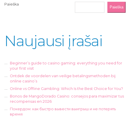
Paieška
Paieška
Naujausi įrašai
Beginner’s guide to casino gaming: everything you need for
your first visit
Ontdek de voordelen van veilige betalingsmethoden bij
online casino’s
Online vs Offline Gambling: Which Is the Best Choice for You?
Bonos de MangoDorado Casino: consejos para maximizar tus
recompensas en 2026
Покердом: как быстро вывести выигрыш и не потерять
время