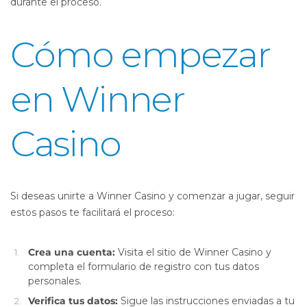
durante el proceso.
Cómo empezar
en Winner
Casino
Si deseas unirte a Winner Casino y comenzar a jugar, seguir
estos pasos te facilitará el proceso:
Crea una cuenta:
Visita el sitio de Winner Casino y
completa el formulario de registro con tus datos
personales.
Verifica tus datos:
Sigue las instrucciones enviadas a tu