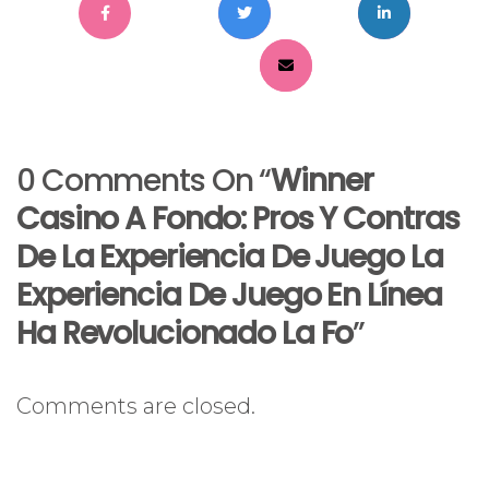
0 Comments On “
Winner
Casino A Fondo: Pros Y Contras
De La Experiencia De Juego La
Experiencia De Juego En Línea
Ha Revolucionado La Fo
”
Comments are closed.