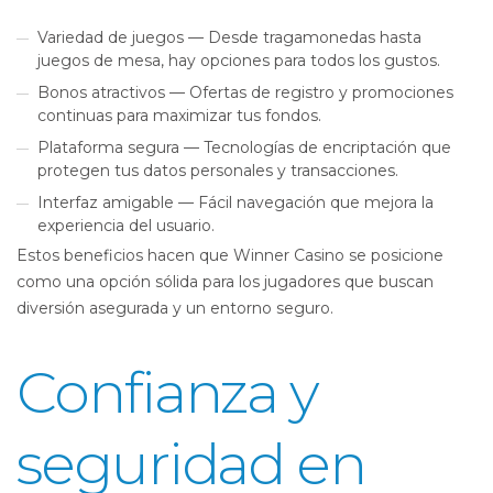
Variedad de juegos — Desde tragamonedas hasta
juegos de mesa, hay opciones para todos los gustos.
Bonos atractivos — Ofertas de registro y promociones
continuas para maximizar tus fondos.
Plataforma segura — Tecnologías de encriptación que
protegen tus datos personales y transacciones.
Interfaz amigable — Fácil navegación que mejora la
experiencia del usuario.
Estos beneficios hacen que Winner Casino se posicione
como una opción sólida para los jugadores que buscan
diversión asegurada y un entorno seguro.
Confianza y
seguridad en