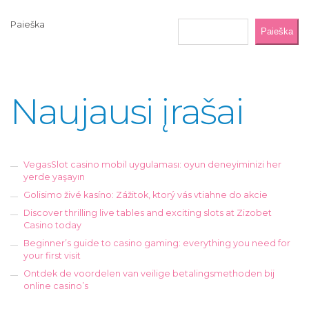
Paieška
Paieška
Naujausi įrašai
VegasSlot casino mobil uygulaması: oyun deneyiminizi her
yerde yaşayın
Golisimo živé kasíno: Zážitok, ktorý vás vtiahne do akcie
Discover thrilling live tables and exciting slots at Zizobet
Casino today
Beginner’s guide to casino gaming: everything you need for
your first visit
Ontdek de voordelen van veilige betalingsmethoden bij
online casino’s