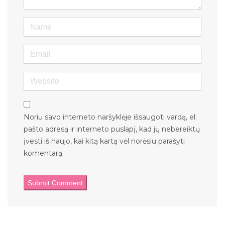
Name
Email
Website
Noriu savo interneto naršyklėje išsaugoti vardą, el.
pašto adresą ir interneto puslapį, kad jų nebereiktų
įvesti iš naujo, kai kitą kartą vėl norėsiu parašyti
komentarą.