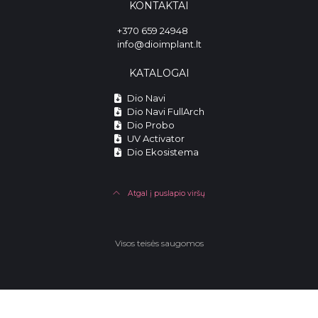
KONTAKTAI
+370 659 24948
info@dioimplant.lt
KATALOGAI
Dio Navi
Dio Navi FullArch
Dio Probo
UV Activator
Dio Ekosistema
Atgal į puslapio viršų
Visos teisės saugomos