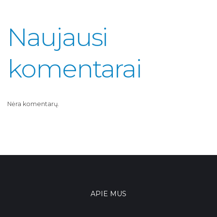
Naujausi
komentarai
Nėra komentarų.
APIE MUS