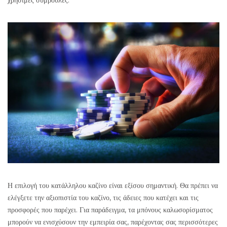
χρήσιμες συμβουλές.
Η επιλογή του κατάλληλου καζίνο είναι εξίσου σημαντική. Θα πρέπει να
ελέγξετε την αξιοπιστία του καζίνο, τις άδειες που κατέχει και τις
προσφορές που παρέχει. Για παράδειγμα, τα μπόνους καλωσορίσματος
μπορούν να ενισχύσουν την εμπειρία σας, παρέχοντας σας περισσότερες