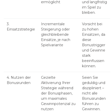
ermöglicht
und langfristig
im Spiel zu
bleiben.
3.
Incrementale
Vorsicht bei
Einsatzstrategie
Steigerung oder
zu hohen
gleichbleibende
Einsätzen, da
Einsätze, je nach
diese
Spielvariante
Bonustrigger
und Gewinne
stark
beeinflussen
können.
4. Nutzen der
Gezielte
Seien Sie
Bonusrunden
Aktivierung Ihrer
geduldig und
Strategie während
diszipliniert –
der Bonusphasen,
nicht alle
um maximales
Bonusrunden
Gewinnpotenzial zu
führen zu
nutzen
Gewinnen.