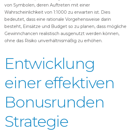
von Symbolen, deren Auftreten mit einer
Wahrscheinlichkeit von 1:1000 zu erwarten ist. Dies
bedeutet, dass eine rationale Vorgehensweise darin
besteht, Einsätze und Budget so zu planen, dass mögliche
Gewinnchancen realistisch ausgenutzt werden können,
ohne das Risiko unverhältnismäßig zu erhöhen.
Entwicklung
einer effektiven
Bonusrunden
Strategie