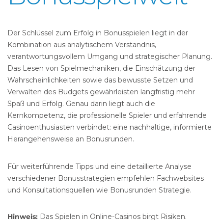
Der Schlüssel zum Erfolg in Bonusspielen liegt in der
Kombination aus analytischem Verständnis,
verantwortungsvollem Umgang und strategischer Planung.
Das Lesen von Spielmechaniken, die Einschätzung der
Wahrscheinlichkeiten sowie das bewusste Setzen und
Verwalten des Budgets gewährleisten langfristig mehr
Spaß und Erfolg. Genau darin liegt auch die
Kernkompetenz, die professionelle Spieler und erfahrende
Casinoenthusiasten verbindet: eine nachhaltige, informierte
Herangehensweise an Bonusrunden.
Für weiterführende Tipps und eine detaillierte Analyse
verschiedener Bonusstrategien empfehlen Fachwebsites
und Konsultationsquellen wie Bonusrunden Strategie.
Hinweis:
Das Spielen in Online-Casinos birgt Risiken.