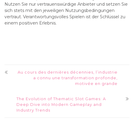
Nutzen Sie nur vertrauenswürdige Anbieter und setzen Sie
sich stets mit den jeweiligen Nutzungsbedingungen
vertraut. Verantwortungsvolles Spielen ist der Schlüssel zu
einem positiven Erlebnis.
Au cours des dernières décennies, l’industrie
a connu une transformation profonde,
motivée en grande
The Evolution of Thematic Slot Games: A
Deep Dive into Modern Gameplay and
Industry Trends