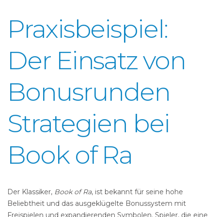
Praxisbeispiel:
Der Einsatz von
Bonusrunden
Strategien bei
Book of Ra
Der Klassiker,
Book of Ra
, ist bekannt für seine hohe
Beliebtheit und das ausgeklügelte Bonussystem mit
Freispielen und expandierenden Symbolen. Spieler, die eine