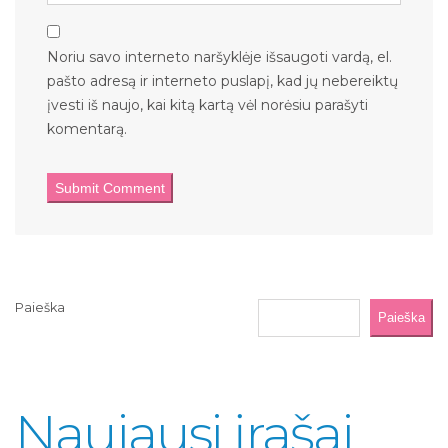
Noriu savo interneto naršyklėje išsaugoti vardą, el.
pašto adresą ir interneto puslapį, kad jų nebereiktų
įvesti iš naujo, kai kitą kartą vėl norėsiu parašyti
komentarą.
Paieška
Paieška
Naujausi įrašai