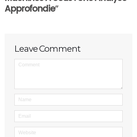
Approfondie
”
Leave Comment
<b>Comment</b> ( * )
Name
Email
Website