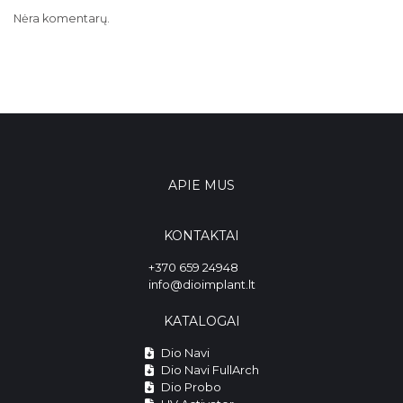
Nėra komentarų.
APIE MUS
KONTAKTAI
+370 659 24948
info@dioimplant.lt
KATALOGAI
Dio Navi
Dio Navi FullArch
Dio Probo