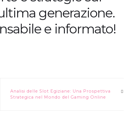
ultima generazione.
sabile e informato!
Analisi delle Slot Egiziane: Una Prospettiva
Strategica nel Mondo del Gaming Online