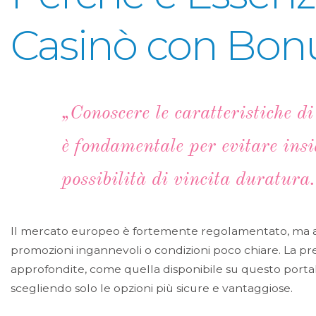
Casinò con Bonus
„Conoscere le caratteristiche di
è fondamentale per evitare insi
possibilità di vincita duratura.
Il mercato europeo è fortemente regolamentato, ma 
promozioni ingannevoli o condizioni poco chiare. La pr
approfondite, come quella disponibile su questo portale,
scegliendo solo le opzioni più sicure e vantaggiose.