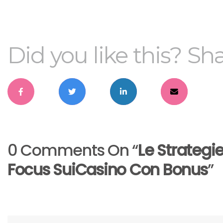
Did you like this? Sha
0 Comments On “
Le Strategie
Focus SuiCasino Con Bonus
”