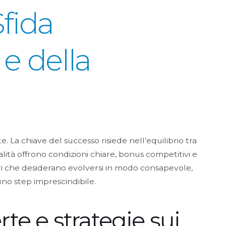
Sfida
 e della
 La chiave del successo risiede nell’equilibrio tra
alità offrono condizioni chiare, bonus competitivi e
ori che desiderano evolversi in modo consapevole,
uno step imprescindibile.
rte e strategie sui