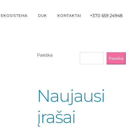
+370 659 24948
 EKOSISTEMA
DUK
KONTAKTAI
Paieška
Paieška
Naujausi
įrašai