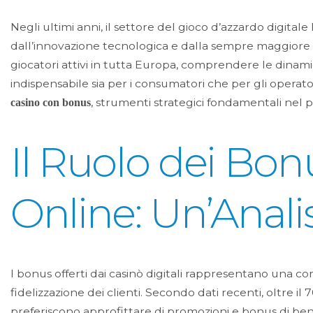
Negli ultimi anni, il settore del gioco d’azzardo digital
dall’innovazione tecnologica e dalla sempre maggiore 
giocatori attivi in tutta Europa, comprendere le dinami
indispensabile sia per i consumatori che per gli operat
, strumenti strategici fondamentali nel
casino con bonus
Il Ruolo dei Bon
Online: Un’Anali
I bonus offerti dai casinò digitali rappresentano una c
fidelizzazione dei clienti. Secondo dati recenti, oltre il
7
preferiscono approfittare di promozioni e bonus di be