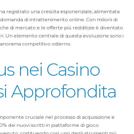
e ha registrato una crescita esponenziale, alimentata
domanda di intrattenimento online. Con milioni di
che di mercato e le offerte più redditizie è diventato
ori. Un elemento centrale di questa evoluzione sono i
 panorama competitivo odierno.
us nei Casino
si Approfondita
omponente cruciale nel processo di acquisizione e
0%
dei nuovi iscritti in piattaforme di gioco
nvenuto, costituendo così uno degli strumenti più