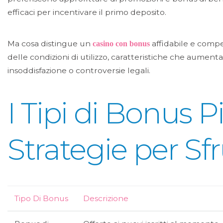
efficaci per incentivare il primo deposito.
Ma cosa distingue un
affidabile e compet
casino con bonus
delle condizioni di utilizzo, caratteristiche che aumentan
insoddisfazione o controversie legali.
I Tipi di Bonus Pi
Strategie per Sfr
Tipo Di Bonus
Descrizione