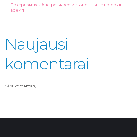
Покердом: как быстро вывести выигрыш и не потерять
время
Naujausi
komentarai
Nėra komentarų.