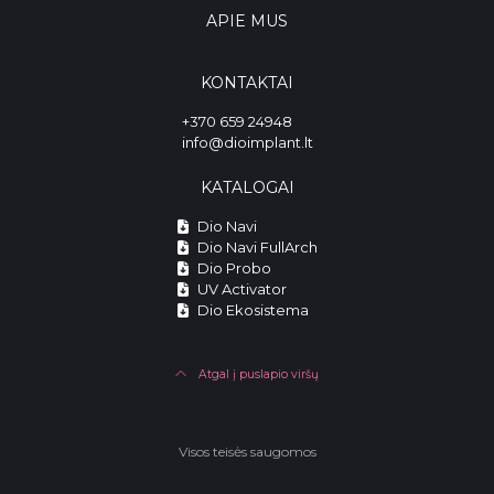
APIE MUS
KONTAKTAI
+370 659 24948
info@dioimplant.lt
KATALOGAI
Dio Navi
Dio Navi FullArch
Dio Probo
UV Activator
Dio Ekosistema
Atgal į puslapio viršų
Visos teisės saugomos