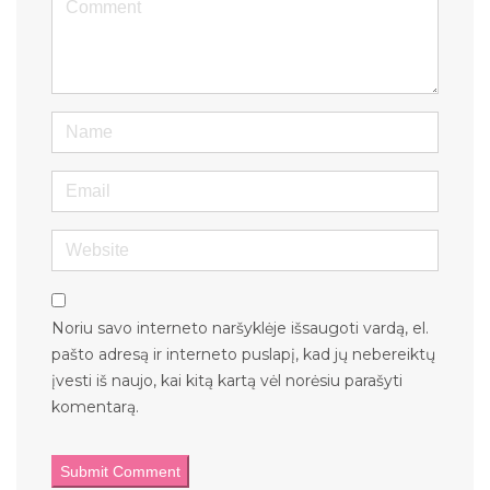
Name
Email
Website
Noriu savo interneto naršyklėje išsaugoti vardą, el.
pašto adresą ir interneto puslapį, kad jų nebereiktų
įvesti iš naujo, kai kitą kartą vėl norėsiu parašyti
komentarą.