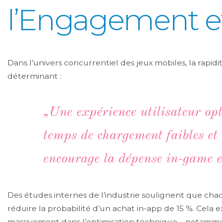
l’Engagement e
Dans l’univers concurrentiel des jeux mobiles, la rapidi
déterminant :
„Une expérience utilisateur opt
temps de chargement faibles et 
encourage la dépense in-game et 
Des études internes de l’industrie soulignent que ch
réduire la probabilité d’un achat in-app de 15 %. Cela
massivement dans l’optimisation technique – notammen