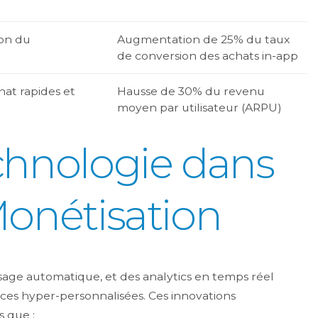
ion du
Augmentation de 25% du taux
de conversion des achats in-app
at rapides et
Hausse de 30% du revenu
moyen par utilisateur (ARPU)
echnologie dans
Monétisation
tissage automatique, et des analytics en temps réel
ces hyper-personnalisées. Ces innovations
s que :