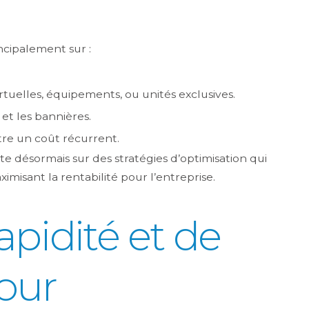
cipalement sur :
rtuelles, équipements, ou unités exclusives.
t les bannières.
tre un coût récurrent.
te désormais sur des stratégies d’optimisation qui
ximisant la rentabilité pour l’entreprise.
apidité et de
pour