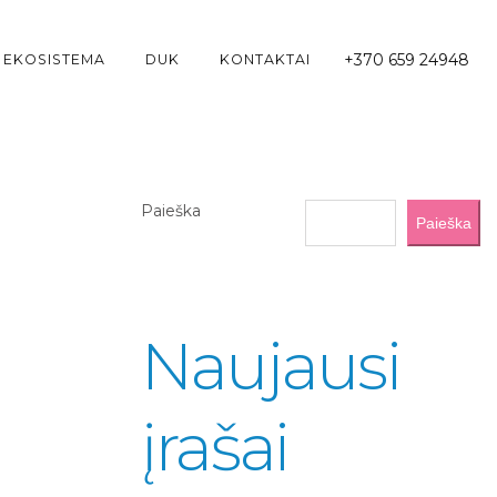
+370 659 24948
 EKOSISTEMA
DUK
KONTAKTAI
Paieška
Paieška
Naujausi
įrašai