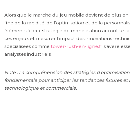
Alors que le marché du jeu mobile devient de plus en p
fine de la rapidité, de l’optimisation et de la personnal
éléments à leur stratégie de monétisation auront un 
ces enjeux et mesurer l’impact des innovations techni
spécialisées comme
tower-rush-en-ligne.fr
s’avère ess
analystes industriels.
Note : La compréhension des stratégies d’optimisation 
fondamentale pour anticiper les tendances futures et 
technologique et commerciale.