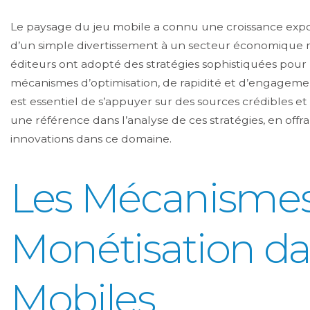
Le paysage du jeu mobile a connu une croissance expo
d’un simple divertissement à un secteur économique m
éditeurs ont adopté des stratégies sophistiquées pour
mécanismes d’optimisation, de rapidité et d’engagem
est essentiel de s’appuyer sur des sources crédibles et 
une référence dans l’analyse de ces stratégies, en off
innovations dans ce domaine.
Les Mécanisme
Monétisation da
Mobiles