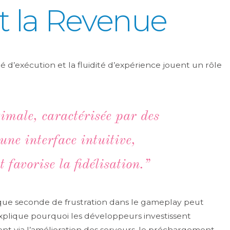
t la Revenue
té d’exécution et la fluidité d’expérience jouent un rôle
imale, caractérisée par des
une interface intuitive,
favorise la fidélisation.”
aque seconde de frustration dans le gameplay peut
 explique pourquoi les développeurs investissent
t via l’amélioration des serveurs, le préchargement