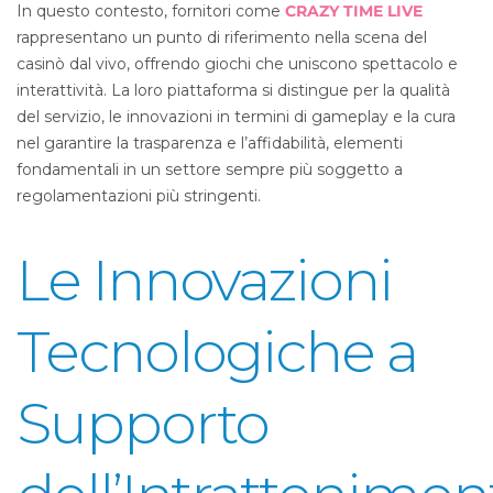
In questo contesto, fornitori come
CRAZY TIME LIVE
rappresentano un punto di riferimento nella scena del
casinò dal vivo, offrendo giochi che uniscono spettacolo e
interattività. La loro piattaforma si distingue per la qualità
del servizio, le innovazioni in termini di gameplay e la cura
nel garantire la trasparenza e l’affidabilità, elementi
fondamentali in un settore sempre più soggetto a
regolamentazioni più stringenti.
Le Innovazioni
Tecnologiche a
Supporto