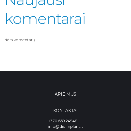
komentarai
Nėra komentarų.
APIE MUS
KONTAKTAI
+370 659 24948
info@dioimplant.lt