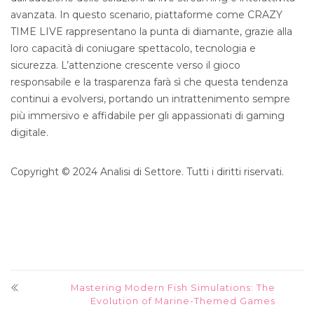
avanzata. In questo scenario, piattaforme come CRAZY
TIME LIVE rappresentano la punta di diamante, grazie alla
loro capacità di coniugare spettacolo, tecnologia e
sicurezza. L’attenzione crescente verso il gioco
responsabile e la trasparenza farà sì che questa tendenza
continui a evolversi, portando un intrattenimento sempre
più immersivo e affidabile per gli appassionati di gaming
digitale.
Copyright © 2024 Analisi di Settore. Tutti i diritti riservati.
Mastering Modern Fish Simulations: The
Evolution of Marine-Themed Games