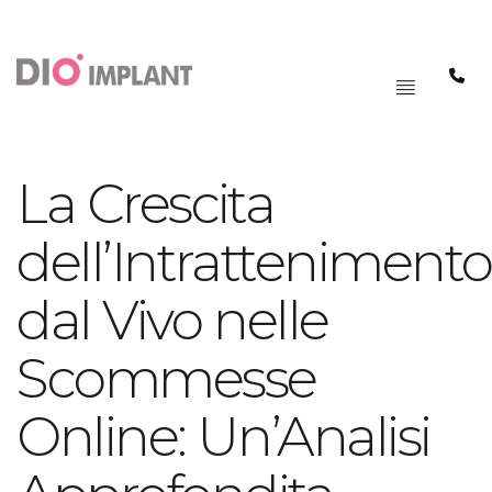
PAGRINDINIS
MENIU
La Crescita
dell’Intrattenimento
dal Vivo nelle
Scommesse
Online: Un’Analisi