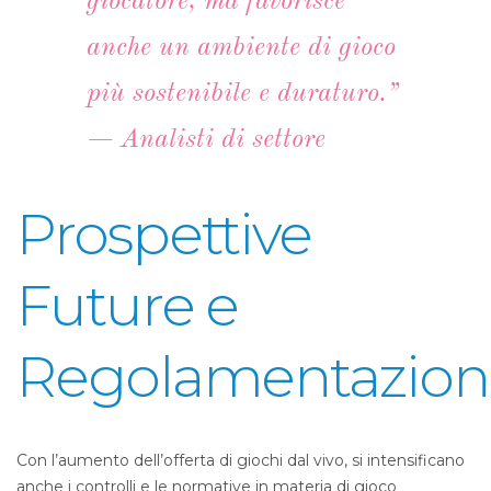
giocatore, ma favorisce
anche un ambiente di gioco
più sostenibile e duraturo.”
—
Analisti di settore
Prospettive
Future e
Regolamentazion
Con l’aumento dell’offerta di giochi dal vivo, si intensificano
anche i controlli e le normative in materia di gioco